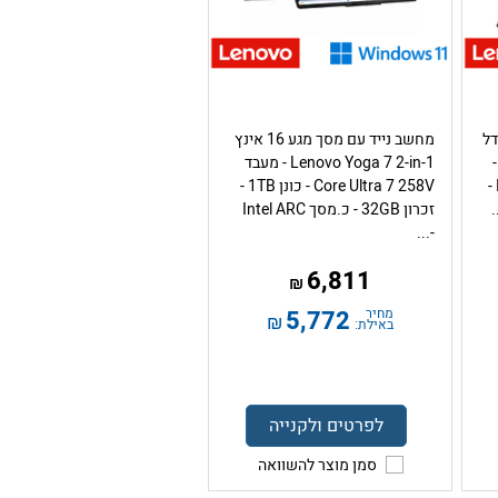
גע 4K בגודל
מחשב נייד עם מסך מגע 16 אינץ
Lenovo Yoga Slim -
Lenovo Yoga 7 2-in-1 - מעבד
מעבד Intel Core Ultra 7 258V -
Core Ultra 7 258V - כונן 1TB -
זכרון 32GB - כ.מסך Intel ARC
-...
6,811
₪
מחיר
5,772
₪
באילת:
לפרטים ולקנייה
סמן מוצר להשוואה