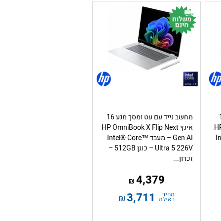
מגע 16
מחשב נייד עם עט ומסך מגע 16
HP
אינץ HP OmniBook X Flip Next
Int
Gen AI – מעבד Intel® Core™
Ultra 5 226V – כונן 512GB –
זכרון...
4,379
₪
מחיר
3,711
₪
באילת: