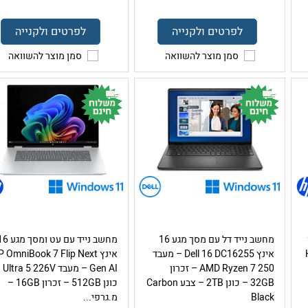
לפרטים ולקנייה
לפרטים ולקנייה
סמן מוצר להשוואה
סמן מוצר להשוואה
מחשב נייד דל עם מסך מגע 16
מחשב נייד עם עט ומסך 
אינץ Dell 16 DC16255 – מעבד
אינץ  OmniBook 7 Flip Next
AMD Ryzen 7 250 – זכרון
Gen AI – מע
32GB – כונן 2TB – צבע Carbon
כונן 512GB – זכרון 16GB –
Black
מ.גרפי...