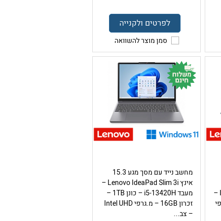
לפרטים ולקנייה
סמן מוצר להשוואה
מחשב נייד עם מסך מגע 15.3
אינץ Lenovo IdeaPad Slim 3i –
מעבד Intel Core Ultra 9 285H –
מעבד i5-13420H – כונן 1TB –
מ.גרפי
זכרון 16GB – מ.גרפי Intel UHD
– צב...