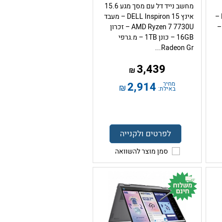
מחשב נייד דל עם מסך מגע 15.6
אינץ DELL Inspiron 14 2-in-1 –
אינץ DELL Inspiron 15 – מעבד
AMD Ryzen 5 8640HS –
AMD Ryzen 7 7730U – זכרון
16GB – כונן 1TB – מ.גרפי
Radeon Gr...
3,439
₪
מחיר
2,914
₪
באילת:
לפרטים ולקנייה
סמן מוצר להשוואה