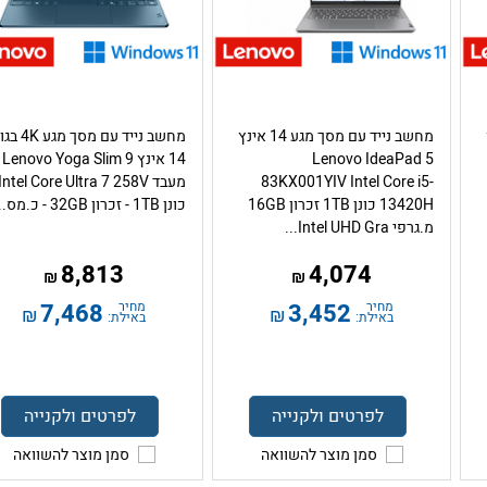
מחשב נייד עם מסך מגע 14 אינץ
מחשב נייד עם מסך מ
Lenovo IdeaPad 5
14 אינץ  9
83KX001YIV Intel Core i5-
13420H כונן 1TB זכרון 16GB
כונן 1TB - זכרון 32GB - כ.מס...
מ.גרפי Intel UHD Gra...
8,813
4,074
₪
₪
מחיר
3,452
מחיר
7,468
₪
₪
באילת:
באילת:
לפרטים ולקנייה
לפרטים ולקנייה
סמן מוצר להשוואה
סמן מוצר להשוואה