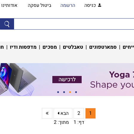
כניסה
הרשמה
ביטול עסקה
אודותינו
יחים
|
סמארטפונים
|
טאבלטים
|
מסכים
|
מדפסות ודיו
|
חו
1
2
הבא
דף: 1 מתוך: 2