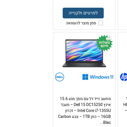
לפרטים ולקנייה
סמן מוצר להשוואה
מגע 16
מחשב נייד דל עם מסך מגע 15.6
HP
אינץ Dell 15 DC15250 – מעבד
בד Ultra 5 226V –
Intel Core i7-1355U – זכרון
16GB – כונן 1TB – צבע Carbon
Blac...