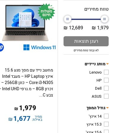
טווח מחירים
12,689 ₪
1,979 ₪
רענן תוצאות
לא נבחר טווח מחירים
מותג ניידים
מחשב נייד עם מסך מגע 15.6
Lenovo
אינץ HP Laptop – מעבד Intel
HP
Core i3-N305 – כונן 256GB –
Dell
זכרון 8GB – מ.גרפי 
צבע C...
ASUS
1,979
גודל המסך
₪
14 אינץ'
מחיר
1,677
₪
באילת:
15.3 אינץ
15.6 אינץ'