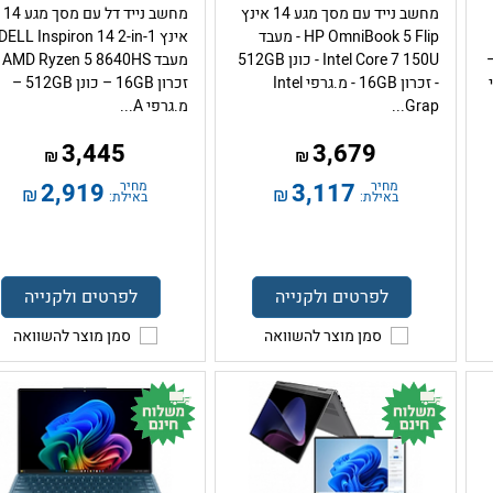
מחשב נייד עם מסך מגע 14 אינץ
מחשב נייד דל עם מסך מגע 14
HP OmniBook 5 Flip - מעבד
Intel Core U –
Intel Core 7 150U - כונן 512GB
מעבד 
פי
- זכרון 16GB - מ.גרפי Intel
זכרון 16GB – כונן 512GB –
Grap...
מ.גרפי A...
3,445
3,679
₪
₪
מחיר
3,117
מחיר
2,919
₪
₪
באילת:
באילת:
לפרטים ולקנייה
לפרטים ולקנייה
סמן מוצר להשוואה
סמן מוצר להשוואה