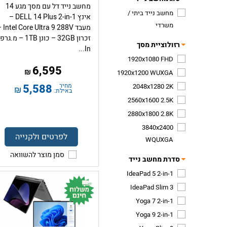
מחשב נייד דל עם מסך מגע 14
מחשב נייד ביתי /
אינץ DELL 14 Plus 2-in-1 –
משרדי
מעבד ltra 9 288V
זכרון 32GB – כונן 1TB – מ.גר
רזולוציית מסך
In...
1920x1080 FHD
6,595
₪
1920x1200 WUXGA
מחיר
5,588
2048x1280 2K
₪
באילת:
2560x1600 2.5K
2880x1800 2.8K
3840x2400
לפרטים ולקנייה
WQUXGA
סמן מוצר להשוואה
סדרת מחשב נייד
IdeaPad 5 2-in-1
IdeaPad Slim 3
Yoga 7 2-in-1
Yoga 9 2-in-1