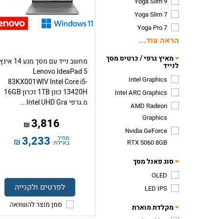
Yoga Slim 9
Yoga Slim 7
Yoga Pro 7
הראה עוד...
מאיץ גרפי / כרטיס מסך
מחשב נייד עם מסך מגע 14 אינץ
לנייד
Lenovo IdeaPad 5
Intel Graphics
83KX001WIV Intel Core i5-
13420H כונן 1TB זכרון 16GB
Intel ARC Graphics
מ.גרפי Intel UHD Gra...
​AMD Radeon
Graphics
3,816
₪
Nvidia GeForce
מחיר
3,233
₪
RTX 5060 8GB
באילת:
סוג פאנל מסך
OLED
לפרטים ולקנייה
LED IPS
סמן מוצר להשוואה
מקלדת מוארת