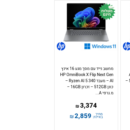
מחשב נייד עם מסך מגע 16 אינץ
AMD
HP OmniBook X Flip Next Gen
Ryzen 7 7730U – כונן 512GB –
AI – מעבד Ryzen AI 5 340 –
כונן 512GB – זכרון 16GB –
מ.גרפי A...
3,374
₪
מחיר
2,859
₪
באילת: