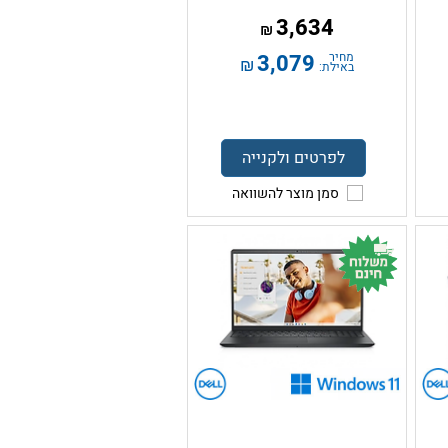
3,634
₪
מחיר
3,079
₪
באילת:
לפרטים ולקנייה
סמן מוצר להשוואה