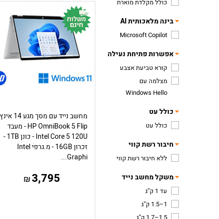
כולל מקלדת מוארת
בינה מלאכותית AI
Microsoft Copilot
אפשרות פתיחת נעילה
קורא טביעת אצבע
מצלמה עם
Windows Hello
כולל עט
מחשב נייד עם מסך מגע 14 אינץ
כולל עט
HP OmniBook 5 Flip - מעבד
Intel Core 5 120U - כונן 1TB -
חיבור רשת קווי
זכרון 16GB - מ.גרפי Intel
Graphi...
ללא חיבור רשת קווי
3,795
משקל מחשב נייד
₪
עד 1 ק''ג
1–1.5 ק''ג
1.5–1.7 ק''ג