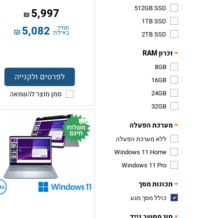
512GB SSD
5,997
₪
1TB SSD
מחיר
5,082
₪
באילת:
2TB SSD
זכרון RAM
8GB
לפרטים ולקנייה
16GB
24GB
סמן מוצר להשוואה
32GB
מערכת הפעלה
ללא מערכת הפעלה
Windows 11 Home
Windows 11 Pro
תכונות מסך
כולל מסך מגע
סוג מחשב נייד