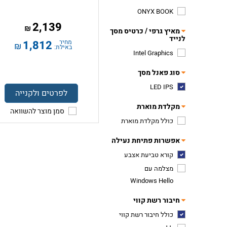
ONYX BOOK
2,139
₪
מאיץ גרפי / כרטיס מסך
לנייד
מחיר
1,812
₪
באילת:
Intel Graphics
סוג פאנל מסך
LED IPS
לפרטים ולקנייה
מקלדת מוארת
סמן מוצר להשוואה
כולל מקלדת מוארת
אפשרות פתיחת נעילה
קורא טביעת אצבע
מצלמה עם
Windows Hello
חיבור רשת קווי
כולל חיבור רשת קווי