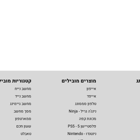
ג
מוצרים מובילים
קטגוריות מוביל
אייפון
מחשב נייח
אייפד
מחשב נייד
טלפון סמסונג
מחשב גיימינג
נינג'ה גריל - Ninja
מסך מחשב
מכונת קפה
סמארטפון
פלסטיישן 5 - PS5
שעון חכם
נינטנדו - Nintendo
טאבלט