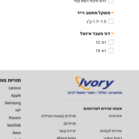
ללא חיבור רשת קווי
משקל מחשב נייד
1.5–1.7 ק''ג
דור מעבד אינטל
דור 12
דור 13
חנויות מות
Lenovo
Apple
Samsung
אנחנו זמינים לשירותכם
HP
אודותינו
סניפים (שעות פעילות
Xiaomi
סניפים)
SanDisk
שירות לקוחות
יצירת קשר
Asus
ביטול עסקה
About Ivory