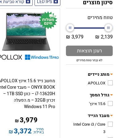
סינון מוצרים
LED IPS
קורא טביעת א
טווח מחירים
3,979 ₪
2,139 ₪
רענן תוצאות
לא נבחר טווח מחירים
מותג ניידים
מחשב נייד 15.6 אינץ OLLOX
APOLLOX
ONYX BOOK – מעבד el Core
i7-13620H – כונן 1TB SSD –
גודל המסך
זכרון 32GB – מ.הפעלה
15.6 אינץ'
Windows 11 Pro
מעבד הנייד
3,979
₪
Intel Core i3 / Core
מחיר
3,372
₪
3
באילת: