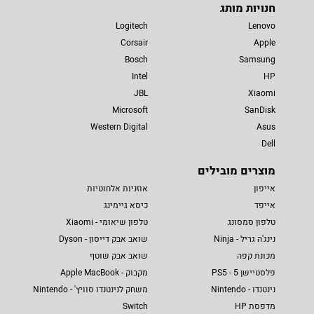
חנויות מותג
Logitech
Lenovo
Corsair
Apple
Bosch
Samsung
Intel
HP
JBL
Xiaomi
Microsoft
SanDisk
Western Digital
Asus
Dell
מוצרים מובילים
אייפון
אוזניות אלחוטיות
אייפד
כיסא גיימינג
טלפון סמסונג
טלפון שיאומי - Xiaomi
נינג'ה גריל - Ninja
שואב אבק דייסון - Dyson
מכונת קפה
שואב אבק שוטף
פלסטיישן 5 - PS5
מקבוק - Apple MacBook
נינטנדו - Nintendo
משחק לנינטנדו סוויץ' - Nintendo
מדפסת HP
Switch