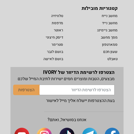
קטגוריות מובילות
מחשב נייח
טלוויזיה
מחשב נייד
מדפסת
מחשב גיימינג
ראוטר
מסך מחשב
דיסק חיצוני
סמארטפון
סטרימר
שעון חכם
בושם לגבר
טאבלט
בושם לאישה
הצטרפו לרשימת הדיוור של IVORY
מבצעים, הטבות ומוצרים חמים ישירות לתיבת המייל שלכם
הצטרפות
בעת ההצטרפות יישלח אליך מייל לאישור
אנחנו בסושיאל, ואתם?