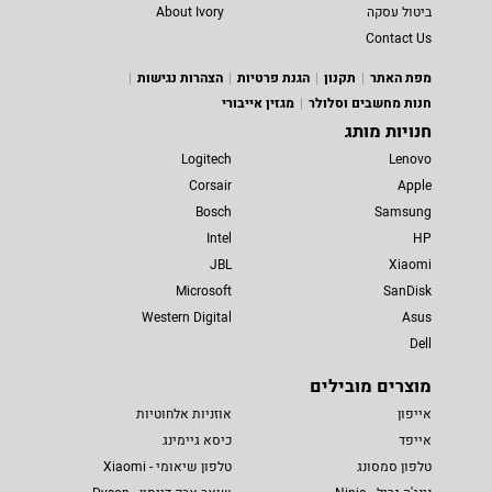
ביטול עסקה
About Ivory
Contact Us
מפת האתר
תקנון
הגנת פרטיות
הצהרות נגישות
חנות מחשבים וסלולר
מגזין אייבורי
חנויות מותג
Logitech
Lenovo
Corsair
Apple
Bosch
Samsung
Intel
HP
JBL
Xiaomi
Microsoft
SanDisk
Western Digital
Asus
Dell
מוצרים מובילים
אייפון
אוזניות אלחוטיות
אייפד
כיסא גיימינג
טלפון סמסונג
טלפון שיאומי - Xiaomi