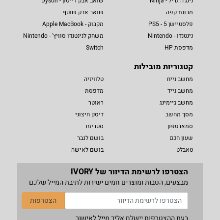
נינג'ה גריל - Ninja
שואב אבק דייסון - Dyson
מכונת קפה
שואב אבק שוטף
פלסטיישן 5 - PS5
מקבוק - Apple MacBook
נינטנדו - Nintendo
משחק לנינטנדו סוויץ' - Nintendo
מדפסת HP
Switch
קטגוריות מובילות
מחשב נייח
טלוויזיה
מחשב נייד
מדפסת
מחשב גיימינג
ראוטר
מסך מחשב
דיסק חיצוני
סמארטפון
סטרימר
שעון חכם
בושם לגבר
טאבלט
בושם לאישה
הצטרפו לרשימת הדיוור של IVORY
מבצעים, הטבות ומוצרים חמים ישירות לתיבת המייל שלכם
הצטרפות
בעת ההצטרפות יישלח אליך מייל לאישור