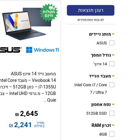
רענן תוצאות
לא נבחר טווח מחירים
מותג ניידים
ASUS
גודל המסך
14 אינץ'
מחשב נייד 14 אינץ ASUS
מעבד הנייד
Vivobook 14 – מעבד tel Core
Intel Core i7 / Core
i7-1355U – כונן 512GB – זיכ
7 / Ultra 7
12GB – מ.גרפי Intel UHD 
Quie...
נפח אחסון
2,645
512GB SSD
₪
מחיר
2,241
₪
זכרון RAM
באילת:
8GB