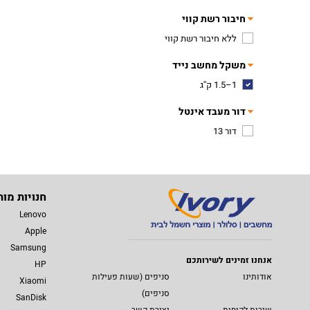
חיבור רשת קווי
ללא חיבור רשת קווי
משקל מחשב נייד
1–1.5 ק''ג
דור מעבד אינטל
דור 13
חנויות מות
Lenovo
Apple
Samsung
אנחנו זמינים לשירותכם
HP
אודותינו
סניפים (שעות פעילות
Xiaomi
סניפים)
SanDisk