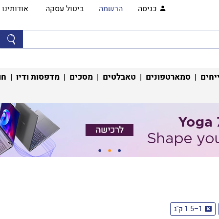
כניסה
הרשמה
ביטול עסקה
אודותינו
יחים
|
סמארטפונים
|
טאבלטים
|
מסכים
|
מדפסות ודיו
|
חו
1–1.5 ק''ג