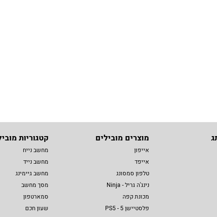
ג
מוצרים מובילים
קטגוריות מוביל
אייפון
מחשב נייח
אייפד
מחשב נייד
טלפון סמסונג
מחשב גיימינג
נינג'ה גריל - Ninja
מסך מחשב
מכונת קפה
סמארטפון
פלסטיישן 5 - PS5
שעון חכם