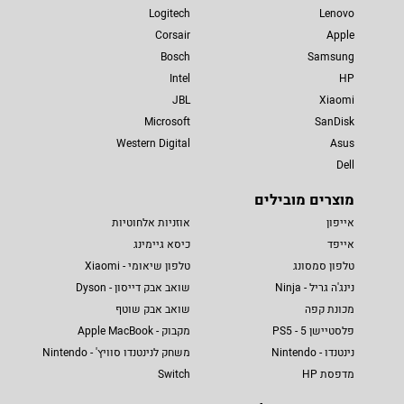
Logitech
Lenovo
Corsair
Apple
Bosch
Samsung
Intel
HP
JBL
Xiaomi
Microsoft
SanDisk
Western Digital
Asus
Dell
מוצרים מובילים
אייפון
אוזניות אלחוטיות
אייפד
כיסא גיימינג
טלפון סמסונג
טלפון שיאומי - Xiaomi
נינג'ה גריל - Ninja
שואב אבק דייסון - Dyson
מכונת קפה
שואב אבק שוטף
פלסטיישן 5 - PS5
מקבוק - Apple MacBook
נינטנדו - Nintendo
משחק לנינטנדו סוויץ' - Nintendo
מדפסת HP
Switch