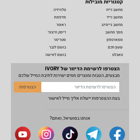
קטגוריות מובילות
מחשב נייח
טלוויזיה
מחשב נייד
מדפסת
מחשב גיימינג
ראוטר
מסך מחשב
דיסק חיצוני
סמארטפון
סטרימר
שעון חכם
בושם לגבר
טאבלט
בושם לאישה
הצטרפו לרשימת הדיוור של IVORY
מבצעים, הטבות ומוצרים חמים ישירות לתיבת המייל שלכם
הצטרפות
בעת ההצטרפות יישלח אליך מייל לאישור
אנחנו בסושיאל, ואתם?