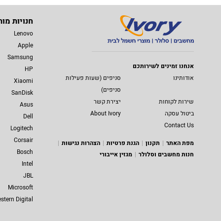
חנויות מות
Lenovo
Apple
Samsung
אנחנו זמינים לשירותכם
HP
אודותינו
סניפים (שעות פעילות
Xiaomi
סניפים)
SanDisk
שירות לקוחות
יצירת קשר
Asus
ביטול עסקה
About Ivory
Dell
Contact Us
Logitech
Corsair
מפת האתר
תקנון
הגנת פרטיות
הצהרות נגישות
Bosch
חנות מחשבים וסלולר
מגזין אייבורי
Intel
JBL
Microsoft
stern Digital