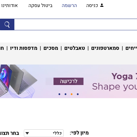
כניסה
הרשמה
ביטול עסקה
אודותינו
יחים
|
סמארטפונים
|
טאבלטים
|
מסכים
|
מדפסות ודיו
|
חו
מיון לפי:
בחר תצוג
כללי