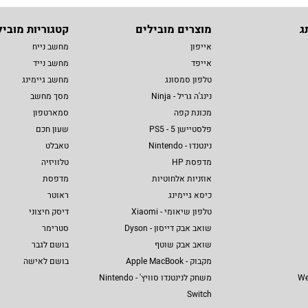
ג
מוצרים מובילים
קטגוריות מוביל
אייפון
מחשב נייח
אייפד
מחשב נייד
טלפון סמסונג
מחשב גיימינג
נינג'ה גריל - Ninja
מסך מחשב
מכונת קפה
סמארטפון
פלסטיישן 5 - PS5
שעון חכם
נינטנדו - Nintendo
טאבלט
מדפסת HP
טלוויזיה
אוזניות אלחוטיות
מדפסת
כיסא גיימינג
ראוטר
טלפון שיאומי - Xiaomi
דיסק חיצוני
שואב אבק דייסון - Dyson
סטרימר
שואב אבק שוטף
בושם לגבר
מקבוק - Apple MacBook
בושם לאישה
We
משחק לנינטנדו סוויץ' - Nintendo
Switch