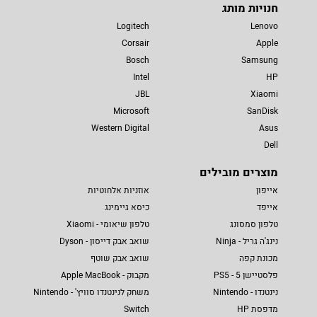
חנויות מותג
Logitech
Lenovo
Corsair
Apple
Bosch
Samsung
Intel
HP
JBL
Xiaomi
Microsoft
SanDisk
Western Digital
Asus
Dell
מוצרים מובילים
אייפון
אוזניות אלחוטיות
אייפד
כיסא גיימינג
טלפון סמסונג
טלפון שיאומי - Xiaomi
נינג'ה גריל - Ninja
שואב אבק דייסון - Dyson
מכונת קפה
שואב אבק שוטף
פלסטיישן 5 - PS5
מקבוק - Apple MacBook
נינטנדו - Nintendo
משחק לנינטנדו סוויץ' - Nintendo
מדפסת HP
Switch