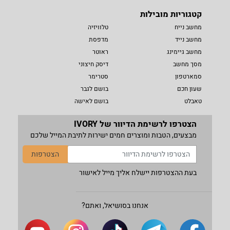
קטגוריות מובילות
מחשב נייח
טלוויזיה
מחשב נייד
מדפסת
מחשב גיימינג
ראוטר
מסך מחשב
דיסק חיצוני
סמארטפון
סטרימר
שעון חכם
בושם לגבר
טאבלט
בושם לאישה
הצטרפו לרשימת הדיוור של IVORY
מבצעים, הטבות ומוצרים חמים ישירות לתיבת המייל שלכם
הצטרפות
בעת ההצטרפות יישלח אליך מייל לאישור
אנחנו בסושיאל, ואתם?