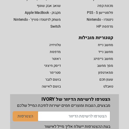
מכונת קפה
שואב אבק שוטף
פלסטיישן 5 - PS5
מקבוק - Apple MacBook
נינטנדו - Nintendo
משחק לנינטנדו סוויץ' - Nintendo
מדפסת HP
Switch
קטגוריות מובילות
מחשב נייח
טלוויזיה
מחשב נייד
מדפסת
מחשב גיימינג
ראוטר
מסך מחשב
דיסק חיצוני
סמארטפון
סטרימר
שעון חכם
בושם לגבר
טאבלט
בושם לאישה
הצטרפו לרשימת הדיוור של IVORY
מבצעים, הטבות ומוצרים חמים ישירות לתיבת המייל שלכם
הצטרפות
בעת ההצטרפות יישלח אליך מייל לאישור