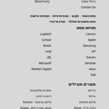
ביטול עסקה
About Ivory
Contact Us
מפת האתר
תקנון
הגנת פרטיות
הצהרות נגישות
חנות מחשבים וסלולר
מגזין אייבורי
חנויות מותג
Logitech
Lenovo
Corsair
Apple
Bosch
Samsung
Intel
HP
JBL
Xiaomi
Microsoft
SanDisk
Western Digital
Asus
Dell
מוצרים מובילים
אייפון
אוזניות אלחוטיות
אייפד
כיסא גיימינג
טלפון סמסונג
טלפון שיאומי - Xiaomi
נינג'ה גריל - Ninja
שואב אבק דייסון - Dyson