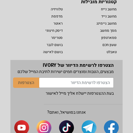
קטגוריות מובילות
מחשב נייח
טלוויזיה
מחשב נייד
מדפסת
מחשב גיימינג
ראוטר
מסך מחשב
דיסק חיצוני
סמארטפון
סטרימר
שעון חכם
בושם לגבר
טאבלט
בושם לאישה
הצטרפו לרשימת הדיוור של IVORY
מבצעים, הטבות ומוצרים חמים ישירות לתיבת המייל שלכם
הצטרפות
בעת ההצטרפות יישלח אליך מייל לאישור
אנחנו בסושיאל, ואתם?