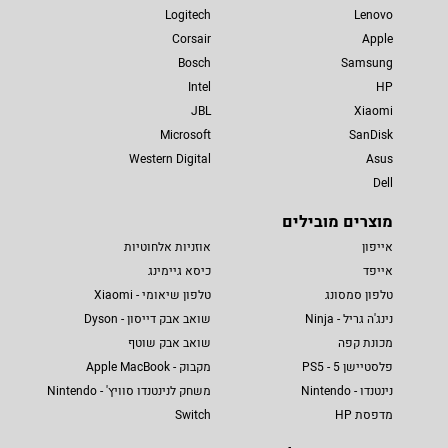
Logitech
Lenovo
Corsair
Apple
Bosch
Samsung
Intel
HP
JBL
Xiaomi
Microsoft
SanDisk
Western Digital
Asus
Dell
מוצרים מובילים
אייפון
אוזניות אלחוטיות
אייפד
כיסא גיימינג
טלפון סמסונג
טלפון שיאומי - Xiaomi
נינג'ה גריל - Ninja
שואב אבק דייסון - Dyson
מכונת קפה
שואב אבק שוטף
פלסטיישן 5 - PS5
מקבוק - Apple MacBook
נינטנדו - Nintendo
משחק לנינטנדו סוויץ' - Nintendo
מדפסת HP
Switch