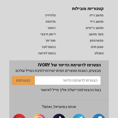
קטגוריות מובילות
מחשב נייח
טלוויזיה
מחשב נייד
מדפסת
מחשב גיימינג
ראוטר
מסך מחשב
דיסק חיצוני
סמארטפון
סטרימר
שעון חכם
בושם לגבר
טאבלט
בושם לאישה
הצטרפו לרשימת הדיוור של IVORY
מבצעים, הטבות ומוצרים חמים ישירות לתיבת המייל שלכם
הצטרפות
בעת ההצטרפות יישלח אליך מייל לאישור
אנחנו בסושיאל, ואתם?