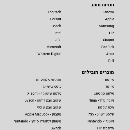
חנויות מותג
Logitech
Lenovo
Corsair
Apple
Bosch
Samsung
Intel
HP
JBL
Xiaomi
Microsoft
SanDisk
Western Digital
Asus
Dell
מוצרים מובילים
אייפון
אוזניות אלחוטיות
אייפד
כיסא גיימינג
טלפון סמסונג
טלפון שיאומי - Xiaomi
נינג'ה גריל - Ninja
שואב אבק דייסון - Dyson
מכונת קפה
שואב אבק שוטף
פלסטיישן 5 - PS5
מקבוק - Apple MacBook
נינטנדו - Nintendo
משחק לנינטנדו סוויץ' - Nintendo
מדפסת HP
Switch