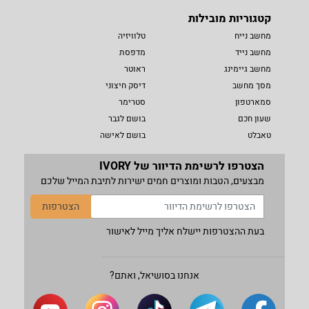
קטגוריות מובילות
מחשב נייח
טלוויזיה
מחשב נייד
מדפסת
מחשב גיימינג
ראוטר
מסך מחשב
דיסק חיצוני
סמארטפון
סטרימר
שעון חכם
בושם לגבר
טאבלט
בושם לאישה
הצטרפו לרשימת הדיוור של IVORY
מבצעים, הטבות ומוצרים חמים ישירות לתיבת המייל שלכם
הצטרפות
בעת ההצטרפות יישלח אליך מייל לאישור
אנחנו בסושיאל, ואתם?