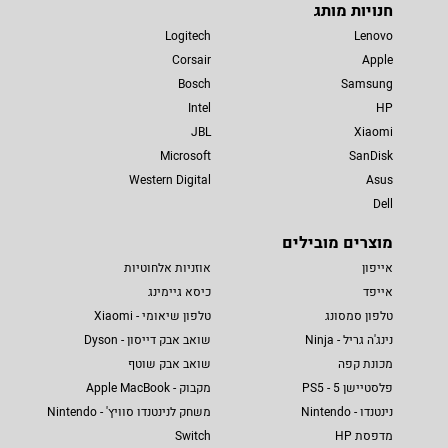
חנויות מותג
Logitech
Lenovo
Corsair
Apple
Bosch
Samsung
Intel
HP
JBL
Xiaomi
Microsoft
SanDisk
Western Digital
Asus
Dell
מוצרים מובילים
אייפון
אוזניות אלחוטיות
אייפד
כיסא גיימינג
טלפון סמסונג
טלפון שיאומי - Xiaomi
נינג'ה גריל - Ninja
שואב אבק דייסון - Dyson
מכונת קפה
שואב אבק שוטף
פלסטיישן 5 - PS5
מקבוק - Apple MacBook
נינטנדו - Nintendo
משחק לנינטנדו סוויץ' - Nintendo
מדפסת HP
Switch