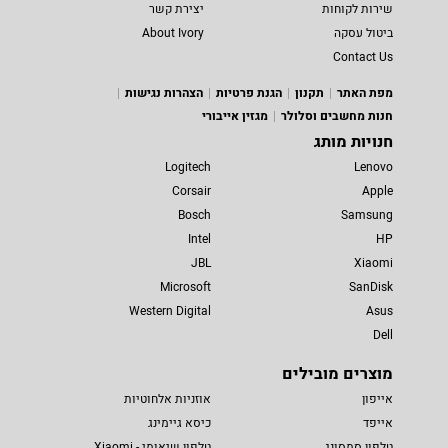
שירות לקוחות
יצירת קשר
ביטול עסקה
About Ivory
Contact Us
מפת האתר
תקנון
הגנת פרטיות
הצהרות נגישות
חנות מחשבים וסלולר
מגזין אייבורי
חנויות מותג
Logitech
Lenovo
Corsair
Apple
Bosch
Samsung
Intel
HP
JBL
Xiaomi
Microsoft
SanDisk
Western Digital
Asus
Dell
מוצרים מובילים
אייפון
אוזניות אלחוטיות
אייפד
כיסא גיימינג
טלפון סמסונג
טלפון שיאומי - Xiaomi