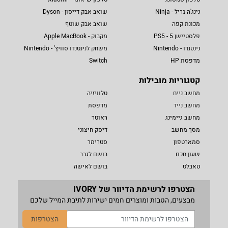
נינג'ה גריל - Ninja
שואב אבק דייסון - Dyson
מכונת קפה
שואב אבק שוטף
פלסטיישן 5 - PS5
מקבוק - Apple MacBook
נינטנדו - Nintendo
משחק לנינטנדו סוויץ' - Nintendo
מדפסת HP
Switch
קטגוריות מובילות
מחשב נייח
טלוויזיה
מחשב נייד
מדפסת
מחשב גיימינג
ראוטר
מסך מחשב
דיסק חיצוני
סמארטפון
סטרימר
שעון חכם
בושם לגבר
טאבלט
בושם לאישה
הצטרפו לרשימת הדיוור של IVORY
מבצעים, הטבות ומוצרים חמים ישירות לתיבת המייל שלכם
הצטרפות