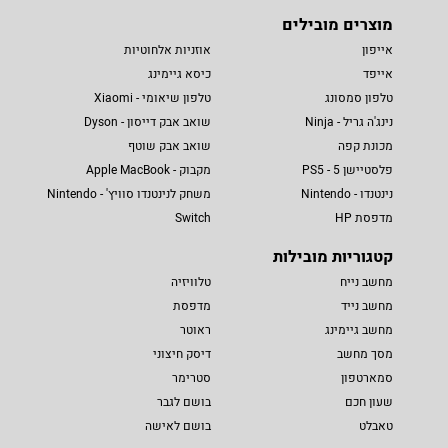
מוצרים מובילים
אייפון
אוזניות אלחוטיות
אייפד
כיסא גיימינג
טלפון סמסונג
טלפון שיאומי - Xiaomi
נינג'ה גריל - Ninja
שואב אבק דייסון - Dyson
מכונת קפה
שואב אבק שוטף
פלסטיישן 5 - PS5
מקבוק - Apple MacBook
נינטנדו - Nintendo
משחק לנינטנדו סוויץ' - Nintendo
מדפסת HP
Switch
קטגוריות מובילות
מחשב נייח
טלוויזיה
מחשב נייד
מדפסת
מחשב גיימינג
ראוטר
מסך מחשב
דיסק חיצוני
סמארטפון
סטרימר
שעון חכם
בושם לגבר
טאבלט
בושם לאישה