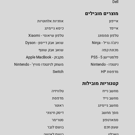
Dell
מוצרים מובילים
אייפון
אוזניות אלחוטיות
אייפד
כיסא גיימינג
טלפון סמסונג
טלפון שיאומי - Xiaomi
נינג'ה גריל - Ninja
שואב אבק דייסון - Dyson
מכונת קפה
שואב אבק שוטף
פלסטיישן 5 - PS5
מקבוק - Apple MacBook
נינטנדו - Nintendo
משחק לנינטנדו סוויץ' - Nintendo
מדפסת HP
Switch
קטגוריות מובילות
מחשב נייח
טלוויזיה
מחשב נייד
מדפסת
מחשב גיימינג
ראוטר
מסך מחשב
דיסק חיצוני
סמארטפון
סטרימר
שעון חכם
בושם לגבר
טאבלט
בושם לאישה