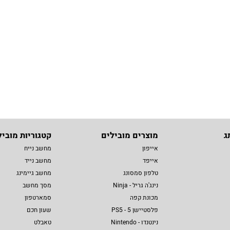
ג
מוצרים מובילים
קטגוריות מוביל
אייפון
מחשב נייח
אייפד
מחשב נייד
טלפון סמסונג
מחשב גיימינג
נינג'ה גריל - Ninja
מסך מחשב
מכונת קפה
סמארטפון
פלסטיישן 5 - PS5
שעון חכם
נינטנדו - Nintendo
טאבלט