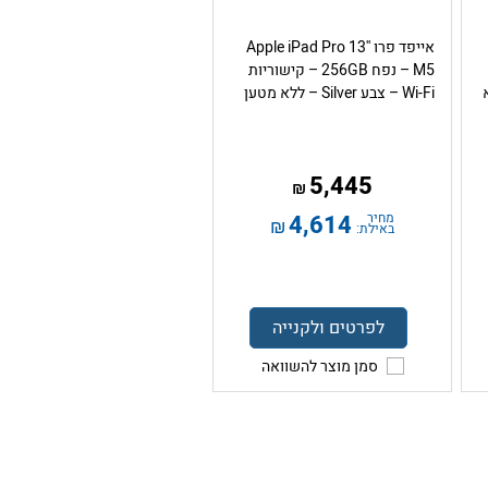
אייפד פרו Apple iPad Pro 13''
M5 – נפח 256GB – קישוריות
ללא
Wi-Fi – צבע Silver – ללא מטען
5,445
₪
מחיר
4,614
₪
באילת:
לפרטים ולקנייה
סמן מוצר להשוואה