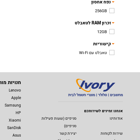
נפח אחסון
256GB
זכרון RAM לטאבלט
12GB
קישוריות
טאבלט עם Wi-Fi
חנויות מות
Lenovo
Apple
Samsung
אנחנו זמינים לשירותכם
HP
אודותינו
סניפים (שעות פעילות
Xiaomi
סניפים)
SanDisk
שירות לקוחות
יצירת קשר
Asus