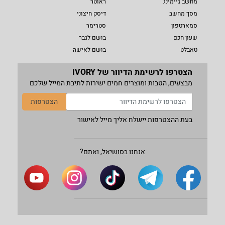
מחשב גיימינג
ראוטר
מסך מחשב
דיסק חיצוני
סמארטפון
סטרימר
שעון חכם
בושם לגבר
טאבלט
בושם לאישה
הצטרפו לרשימת הדיוור של IVORY
מבצעים, הטבות ומוצרים חמים ישירות לתיבת המייל שלכם
הצטרפות
בעת ההצטרפות יישלח אליך מייל לאישור
אנחנו בסושיאל, ואתם?