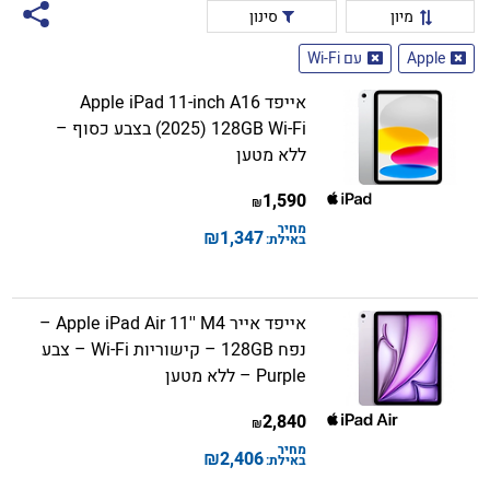
מיון
סינון
Apple
עם Wi-Fi
אייפד Apple iPad 11-inch A16
(2025) 128GB Wi-Fi בצבע כסוף –
ללא מטען
1,590
₪
מחיר
₪
1,347
באילת:
אייפד אייר Apple iPad Air 11'' M4 –
נפח 128GB – קישוריות Wi-Fi – צבע
Purple – ללא מטען
2,840
₪
מחיר
₪
2,406
באילת: