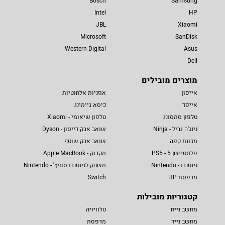
Bosch
Samsung
Intel
HP
JBL
Xiaomi
Microsoft
SanDisk
Western Digital
Asus
Dell
מוצרים מובילים
אייפון
אוזניות אלחוטיות
אייפד
כיסא גיימינג
טלפון סמסונג
טלפון שיאומי - Xiaomi
נינג'ה גריל - Ninja
שואב אבק דייסון - Dyson
מכונת קפה
שואב אבק שוטף
פלסטיישן 5 - PS5
מקבוק - Apple MacBook
נינטנדו - Nintendo
משחק לנינטנדו סוויץ' - Nintendo
מדפסת HP
Switch
קטגוריות מובילות
מחשב נייח
טלוויזיה
מחשב נייד
מדפסת