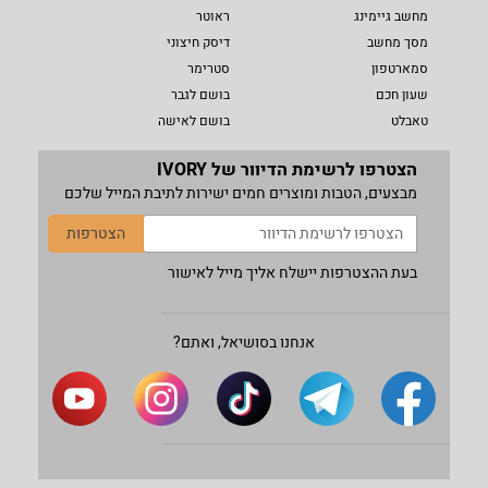
מחשב גיימינג
ראוטר
מסך מחשב
דיסק חיצוני
סמארטפון
סטרימר
שעון חכם
בושם לגבר
טאבלט
בושם לאישה
הצטרפו לרשימת הדיוור של IVORY
מבצעים, הטבות ומוצרים חמים ישירות לתיבת המייל שלכם
הצטרפות
בעת ההצטרפות יישלח אליך מייל לאישור
אנחנו בסושיאל, ואתם?