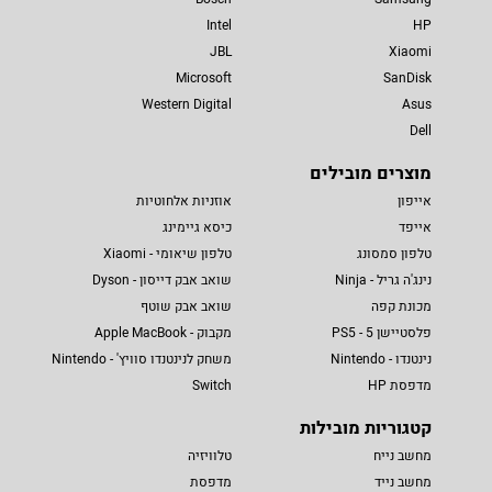
Intel
HP
JBL
Xiaomi
Microsoft
SanDisk
Western Digital
Asus
Dell
מוצרים מובילים
אייפון
אוזניות אלחוטיות
אייפד
כיסא גיימינג
טלפון סמסונג
טלפון שיאומי - Xiaomi
נינג'ה גריל - Ninja
שואב אבק דייסון - Dyson
מכונת קפה
שואב אבק שוטף
פלסטיישן 5 - PS5
מקבוק - Apple MacBook
נינטנדו - Nintendo
משחק לנינטנדו סוויץ' - Nintendo
מדפסת HP
Switch
קטגוריות מובילות
מחשב נייח
טלוויזיה
מחשב נייד
מדפסת