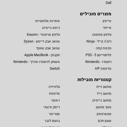
Dell
מוצרים מובילים
אייפון
אוזניות אלחוטיות
אייפד
כיסא גיימינג
טלפון סמסונג
טלפון שיאומי - Xiaomi
נינג'ה גריל - Ninja
שואב אבק דייסון - Dyson
מכונת קפה
שואב אבק שוטף
פלסטיישן 5 - PS5
מקבוק - Apple MacBook
נינטנדו - Nintendo
משחק לנינטנדו סוויץ' - Nintendo
מדפסת HP
Switch
קטגוריות מובילות
מחשב נייח
טלוויזיה
מחשב נייד
מדפסת
מחשב גיימינג
ראוטר
מסך מחשב
דיסק חיצוני
סמארטפון
סטרימר
שעון חכם
בושם לגבר