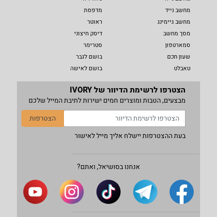
מחשב נייד
מדפסת
מחשב גיימינג
ראוטר
מסך מחשב
דיסק חיצוני
סמארטפון
סטרימר
שעון חכם
בושם לגבר
טאבלט
בושם לאישה
הצטרפו לרשימת הדיוור של IVORY
מבצעים, הטבות ומוצרים חמים ישירות לתיבת המייל שלכם
הצטרפות
בעת ההצטרפות יישלח אליך מייל לאישור
אנחנו בסושיאל, ואתם?