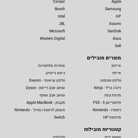
Corsair
Apple
Bosch
Samsung
Intel
HP
JBL
Xiaomi
Microsoft
SanDisk
Western Digital
Asus
Dell
מוצרים מובילים
אייפון
אוזניות אלחוטיות
אייפד
כיסא גיימינג
טלפון סמסונג
טלפון שיאומי - Xiaomi
נינג'ה גריל - Ninja
שואב אבק דייסון - Dyson
מכונת קפה
שואב אבק שוטף
פלסטיישן 5 - PS5
מקבוק - Apple MacBook
נינטנדו - Nintendo
משחק לנינטנדו סוויץ' - Nintendo
מדפסת HP
Switch
קטגוריות מובילות
מחשב נייח
טלוויזיה