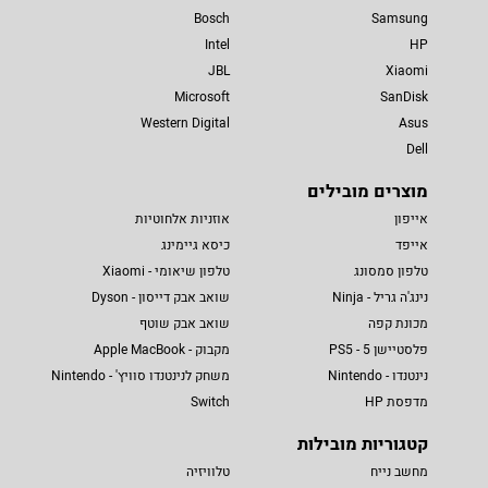
Bosch
Samsung
Intel
HP
JBL
Xiaomi
Microsoft
SanDisk
Western Digital
Asus
Dell
מוצרים מובילים
אייפון
אוזניות אלחוטיות
אייפד
כיסא גיימינג
טלפון סמסונג
טלפון שיאומי - Xiaomi
נינג'ה גריל - Ninja
שואב אבק דייסון - Dyson
מכונת קפה
שואב אבק שוטף
פלסטיישן 5 - PS5
מקבוק - Apple MacBook
נינטנדו - Nintendo
משחק לנינטנדו סוויץ' - Nintendo
מדפסת HP
Switch
קטגוריות מובילות
מחשב נייח
טלוויזיה