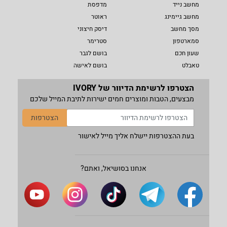
מחשב נייד
מדפסת
מחשב גיימינג
ראוטר
מסך מחשב
דיסק חיצוני
סמארטפון
סטרימר
שעון חכם
בושם לגבר
טאבלט
בושם לאישה
הצטרפו לרשימת הדיוור של IVORY
מבצעים, הטבות ומוצרים חמים ישירות לתיבת המייל שלכם
הצטרפות
בעת ההצטרפות יישלח אליך מייל לאישור
אנחנו בסושיאל, ואתם?