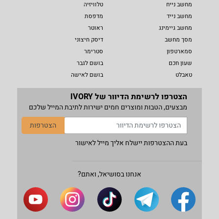
מחשב נייח
טלוויזיה
מחשב נייד
מדפסת
מחשב גיימינג
ראוטר
מסך מחשב
דיסק חיצוני
סמארטפון
סטרימר
שעון חכם
בושם לגבר
טאבלט
בושם לאישה
הצטרפו לרשימת הדיוור של IVORY
מבצעים, הטבות ומוצרים חמים ישירות לתיבת המייל שלכם
הצטרפות
בעת ההצטרפות יישלח אליך מייל לאישור
אנחנו בסושיאל, ואתם?