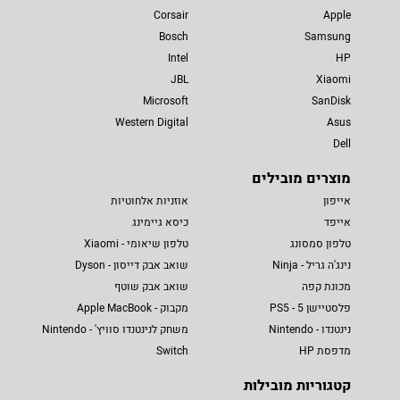
Corsair
Apple
Bosch
Samsung
Intel
HP
JBL
Xiaomi
Microsoft
SanDisk
Western Digital
Asus
Dell
מוצרים מובילים
אייפון
אוזניות אלחוטיות
אייפד
כיסא גיימינג
טלפון סמסונג
טלפון שיאומי - Xiaomi
נינג'ה גריל - Ninja
שואב אבק דייסון - Dyson
מכונת קפה
שואב אבק שוטף
פלסטיישן 5 - PS5
מקבוק - Apple MacBook
נינטנדו - Nintendo
משחק לנינטנדו סוויץ' - Nintendo
מדפסת HP
Switch
קטגוריות מובילות