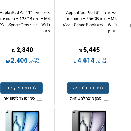
אייפד פרו Apple iPad Pro 13''
אייפד אייר Apple iPad Air 11''
M5 – נפח 256GB – קישוריות
M4 – נפח 128GB – קישוריות
Wi-Fi – צבע Space Black – ללא
Wi-Fi – צבע Space Gray
מטען
מטען
2,840
5,445
₪
₪
מחיר
4,614
מחיר
2,406
₪
₪
באילת:
באילת:
לפרטים ולקנייה
לפרטים ולקנייה
סמן מוצר להשוואה
סמן מוצר להשוואה