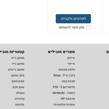
לפרטים ולקנייה
סמן מוצר להשוואה
ג
מוצרים מובילים
קטגוריות מוביל
אייפון
מחשב נייח
אייפד
מחשב נייד
טלפון סמסונג
מחשב גיימינג
נינג'ה גריל - Ninja
מסך מחשב
מכונת קפה
סמארטפון
פלסטיישן 5 - PS5
שעון חכם
נינטנדו - Nintendo
טאבלט
מדפסת HP
טלוויזיה
אוזניות אלחוטיות
מדפסת