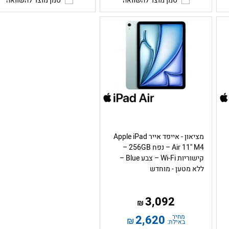
סמן מוצר להשוואה
סמן מוצר להשוואה
מציאון - אייפד אייר Apple iPad
Air 11'' M4 – נפח 256GB –
קישוריות Wi-Fi – צבע Blue –
ללא מטען - מוחדש
3,092
₪
מחיר
2,620
₪
באילת: