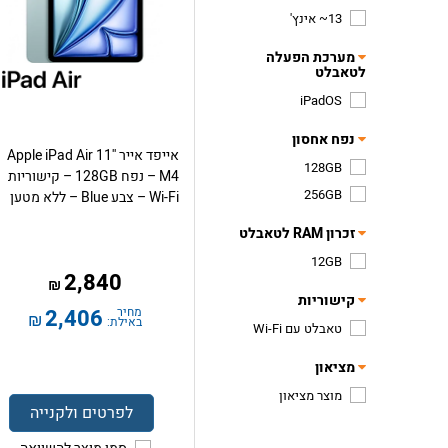
13~ אינץ'
מערכת הפעלה
לטאבלט
iPadOS
נפח אחסון
אייפד אייר Apple iPad Air 11''
128GB
M4 – נפח 128GB – קישוריות
256GB
Wi-Fi – צבע Blue – ללא מטען
זכרון RAM לטאבלט
12GB
2,840
₪
קישוריות
מחיר
2,406
₪
באילת:
טאבלט עם Wi-Fi
מציאון
מוצר מציאון
לפרטים ולקנייה