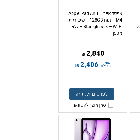
אייפד אייר Apple iPad Air 11''
M4 – נפח 128GB – קישוריות
 – ללא
Wi-Fi – צבע Starlight – ללא
מטען
2,840
₪
מחיר
2,406
₪
באילת:
לפרטים ולקנייה
סמן מוצר להשוואה