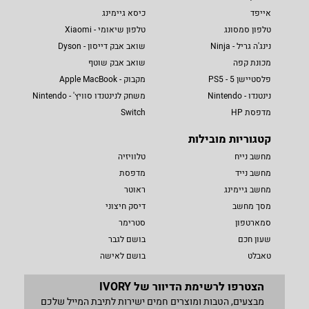
אייפד
כיסא גיימינג
טלפון סמסונג
טלפון שיאומי - Xiaomi
נינג'ה גריל - Ninja
שואב אבק דייסון - Dyson
מכונת קפה
שואב אבק שוטף
פלסטיישן 5 - PS5
מקבוק - Apple MacBook
נינטנדו - Nintendo
משחק לנינטנדו סוויץ' - Nintendo
מדפסת HP
Switch
קטגוריות מובילות
מחשב נייח
טלוויזיה
מחשב נייד
מדפסת
מחשב גיימינג
ראוטר
מסך מחשב
דיסק חיצוני
סמארטפון
סטרימר
שעון חכם
בושם לגבר
טאבלט
בושם לאישה
הצטרפו לרשימת הדיוור של IVORY
מבצעים, הטבות ומוצרים חמים ישירות לתיבת המייל שלכם