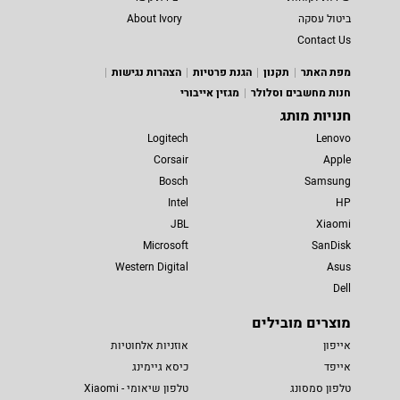
ביטול עסקה
About Ivory
Contact Us
מפת האתר
תקנון
הגנת פרטיות
הצהרות נגישות
חנות מחשבים וסלולר
מגזין אייבורי
חנויות מותג
Logitech
Lenovo
Corsair
Apple
Bosch
Samsung
Intel
HP
JBL
Xiaomi
Microsoft
SanDisk
Western Digital
Asus
Dell
מוצרים מובילים
אייפון
אוזניות אלחוטיות
אייפד
כיסא גיימינג
טלפון סמסונג
טלפון שיאומי - Xiaomi