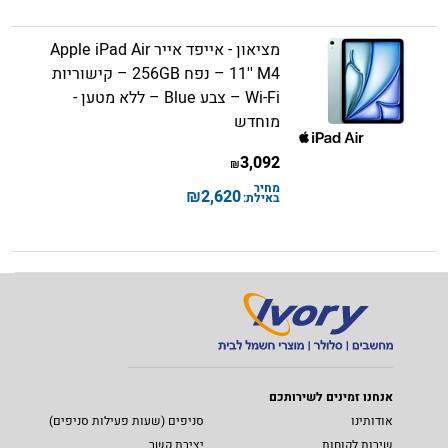
מציאון - אייפד אייר Apple iPad Air
11'' M4 – נפח 256GB – קישוריות
Wi-Fi – צבע Blue – ללא מטען -
מוחדש
3,092
₪
מחיר
₪
2,620
באילת:
אנחנו זמינים לשירותכם
אודותינו
סניפים (שעות פעילות סניפים)
שירות לקוחות
יצירת קשר