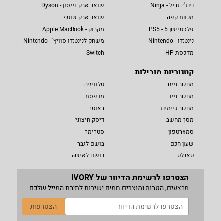
נינג'ה גריל - Ninja
שואב אבק דייסון - Dyson
מכונת קפה
שואב אבק שוטף
פלסטיישן 5 - PS5
מקבוק - Apple MacBook
נינטנדו - Nintendo
משחק לנינטנדו סוויץ' - Nintendo
מדפסת HP
Switch
קטגוריות מובילות
מחשב נייח
טלוויזיה
מחשב נייד
מדפסת
מחשב גיימינג
ראוטר
מסך מחשב
דיסק חיצוני
סמארטפון
סטרימר
שעון חכם
בושם לגבר
טאבלט
בושם לאישה
הצטרפו לרשימת הדיוור של IVORY
מבצעים, הטבות ומוצרים חמים ישירות לתיבת המייל שלכם
הצטרפות