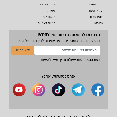
מסך מחשב
דיסק חיצוני
סמארטפון
סטרימר
שעון חכם
בושם לגבר
טאבלט
בושם לאישה
הצטרפו לרשימת הדיוור של IVORY
מבצעים, הטבות ומוצרים חמים ישירות לתיבת המייל שלכם
הצטרפות
בעת ההצטרפות יישלח אליך מייל לאישור
אנחנו בסושיאל, ואתם?
לצפייה בתפריט האתר המלא לחץ כאן