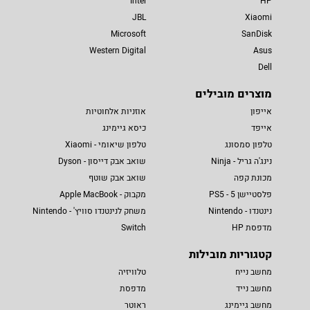
Intel
HP
JBL
Xiaomi
Microsoft
SanDisk
Western Digital
Asus
Dell
מוצרים מובילים
אייפון
אוזניות אלחוטיות
אייפד
כיסא גיימינג
טלפון סמסונג
טלפון שיאומי - Xiaomi
נינג'ה גריל - Ninja
שואב אבק דייסון - Dyson
מכונת קפה
שואב אבק שוטף
פלסטיישן 5 - PS5
מקבוק - Apple MacBook
נינטנדו - Nintendo
משחק לנינטנדו סוויץ' - Nintendo
מדפסת HP
Switch
קטגוריות מובילות
מחשב נייח
טלוויזיה
מחשב נייד
מדפסת
מחשב גיימינג
ראוטר