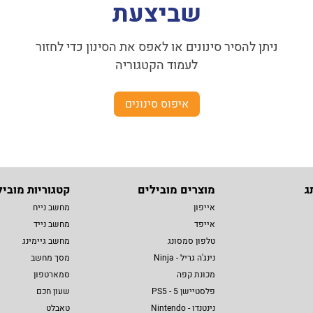
שביצעת
ניתן להסיר סינונים או לאפס את הסינון כדי לחזור
לעמוד הקטגוריה
איפוס סינונים
ג
מוצרים מובילים
קטגוריות מוביל
אייפון
מחשב נייח
אייפד
מחשב נייד
טלפון סמסונג
מחשב גיימינג
נינג'ה גריל - Ninja
מסך מחשב
מכונת קפה
סמארטפון
פלסטיישן 5 - PS5
שעון חכם
נינטנדו - Nintendo
טאבלט