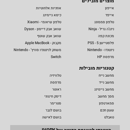
מוצרים מובילים
אייפון
אוזניות אלחוטיות
אייפד
כיסא גיימינג
טלפון סמסונג
טלפון שיאומי - Xiaomi
נינג'ה גריל - Ninja
שואב אבק דייסון - Dyson
מכונת קפה
שואב אבק שוטף
פלסטיישן 5 - PS5
מקבוק - Apple MacBook
נינטנדו - Nintendo
משחק לנינטנדו סוויץ' - Nintendo
מדפסת HP
Switch
קטגוריות מובילות
מחשב נייח
טלוויזיה
מחשב נייד
מדפסת
מחשב גיימינג
ראוטר
מסך מחשב
דיסק חיצוני
סמארטפון
סטרימר
שעון חכם
בושם לגבר
טאבלט
בושם לאישה