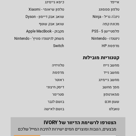
אייפד
כיסא גיימינג
טלפון סמסונג
טלפון שיאומי - Xiaomi
נינג'ה גריל - Ninja
שואב אבק דייסון - Dyson
מכונת קפה
שואב אבק שוטף
פלסטיישן 5 - PS5
מקבוק - Apple MacBook
נינטנדו - Nintendo
משחק לנינטנדו סוויץ' - Nintendo
מדפסת HP
Switch
קטגוריות מובילות
מחשב נייח
טלוויזיה
מחשב נייד
מדפסת
מחשב גיימינג
ראוטר
מסך מחשב
דיסק חיצוני
סמארטפון
סטרימר
שעון חכם
בושם לגבר
טאבלט
בושם לאישה
הצטרפו לרשימת הדיוור של IVORY
מבצעים, הטבות ומוצרים חמים ישירות לתיבת המייל שלכם