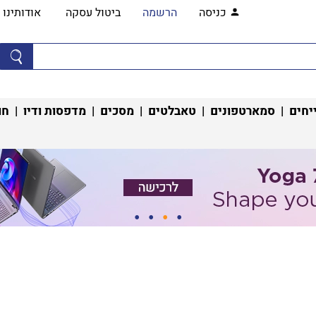
כניסה
הרשמה
ביטול עסקה
אודותינו
יחים
|
סמארטפונים
|
טאבלטים
|
מסכים
|
מדפסות ודיו
|
חו