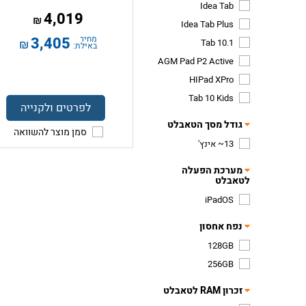
Idea Tab
4,019
₪
Idea Tab Plus
מחיר
3,405
Tab 10.1
₪
באילת:
AGM Pad P2 Active
HIPad XPro
Tab 10 Kids
לפרטים ולקנייה
גודל מסך הטאבלט
סמן מוצר להשוואה
13~ אינץ'
מערכת הפעלה
לטאבלט
iPadOS
נפח אחסון
128GB
256GB
זכרון RAM לטאבלט