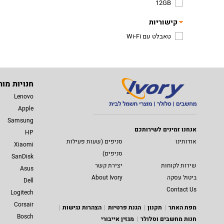
12GB
קישוריות
טאבלט עם Wi-Fi
חנויות מות
Lenovo
Apple
Samsung
אנחנו זמינים לשירותכם
HP
אודותינו
סניפים (שעות פעילות
Xiaomi
סניפים)
SanDisk
שירות לקוחות
יצירת קשר
Asus
ביטול עסקה
About Ivory
Dell
Contact Us
Logitech
Corsair
מפת האתר
תקנון
הגנת פרטיות
הצהרות נגישות
Bosch
חנות מחשבים וסלולר
מגזין אייבורי