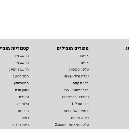
ג
מוצרים מובילים
קטגוריות מוביל
אייפון
מחשב נייח
אייפד
מחשב נייד
טלפון סמסונג
מחשב גיימינג
נינג'ה גריל - Ninja
מסך מחשב
מכונת קפה
סמארטפון
פלסטיישן 5 - PS5
שעון חכם
נינטנדו - Nintendo
טאבלט
מדפסת HP
טלוויזיה
אוזניות אלחוטיות
מדפסת
כיסא גיימינג
ראוטר
טלפון שיאומי - Xiaomi
דיסק חיצוני