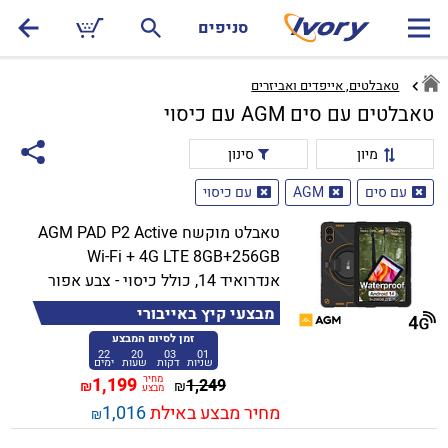
סניפים
טאבלטים, אייפדים ואביזרים
טאבלטים עם סים AGM עם כיסוי
מיון
סינון
עם סים
AGM
עם כיסוי
טאבלט מוקשח AGM PAD P2 Active
Wi-Fi + 4G LTE 8GB+256GB
אנדרואיד 14, כולל כיסוי - צבע אפור
מבצעי קיץ באייבורי
זמן לסיום המבצע
22
20
03
01
שניות
דקות
שעות
ימים
מחיר
1,199
1,249
₪
₪
מבצע
מחיר מבצע באילת
1,016
₪