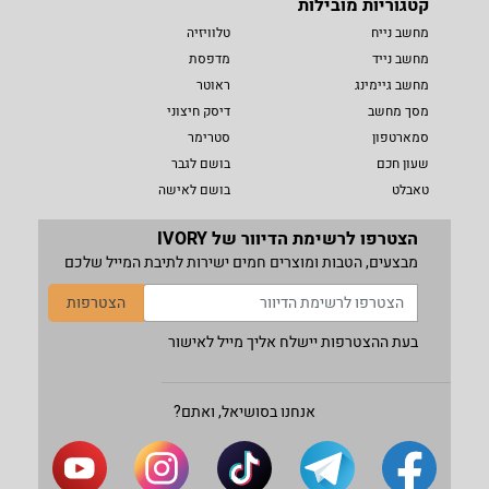
קטגוריות מובילות
מחשב נייח
טלוויזיה
מחשב נייד
מדפסת
מחשב גיימינג
ראוטר
מסך מחשב
דיסק חיצוני
סמארטפון
סטרימר
שעון חכם
בושם לגבר
טאבלט
בושם לאישה
הצטרפו לרשימת הדיוור של IVORY
מבצעים, הטבות ומוצרים חמים ישירות לתיבת המייל שלכם
הצטרפות
בעת ההצטרפות יישלח אליך מייל לאישור
אנחנו בסושיאל, ואתם?