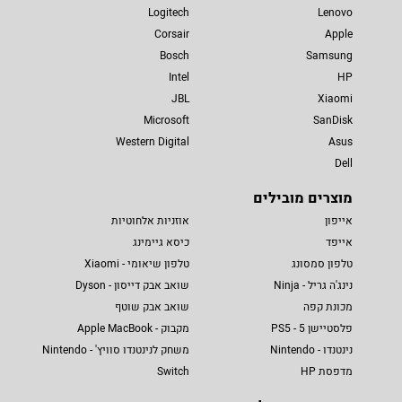
Logitech
Lenovo
Corsair
Apple
Bosch
Samsung
Intel
HP
JBL
Xiaomi
Microsoft
SanDisk
Western Digital
Asus
Dell
מוצרים מובילים
אייפון
אוזניות אלחוטיות
אייפד
כיסא גיימינג
טלפון סמסונג
טלפון שיאומי - Xiaomi
נינג'ה גריל - Ninja
שואב אבק דייסון - Dyson
מכונת קפה
שואב אבק שוטף
פלסטיישן 5 - PS5
מקבוק - Apple MacBook
נינטנדו - Nintendo
משחק לנינטנדו סוויץ' - Nintendo
מדפסת HP
Switch