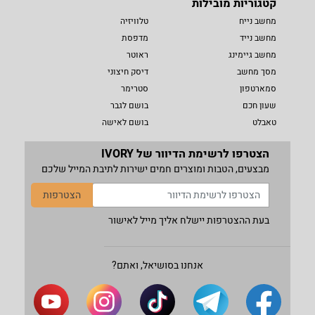
קטגוריות מובילות
מחשב נייח
טלוויזיה
מחשב נייד
מדפסת
מחשב גיימינג
ראוטר
מסך מחשב
דיסק חיצוני
סמארטפון
סטרימר
שעון חכם
בושם לגבר
טאבלט
בושם לאישה
הצטרפו לרשימת הדיוור של IVORY
מבצעים, הטבות ומוצרים חמים ישירות לתיבת המייל שלכם
הצטרפות
בעת ההצטרפות יישלח אליך מייל לאישור
אנחנו בסושיאל, ואתם?