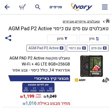
סניפים
טאבלטים, אייפדים ואביזרים
טאבלטים עם סים עם כיסוי AGM Pad P2 Active
מיון
סינון
עם סים
עם כיסוי
AGM Pad P2 Active
טאבלט מוקשח AGM PAD P2 Active
Wi-Fi + 4G LTE 8GB+256GB
אנדרואיד 14, כולל כיסוי - צבע אפור
מבצעי קיץ באייבורי
זמן לסיום המבצע
22
17
11
02
שניות
דקות
שעות
ימים
מחיר
1,199
1,249
₪
₪
מבצע
מחיר מבצע באילת
1,016
₪