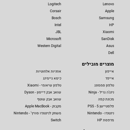
Logitech
Lenovo
Corsair
Apple
Bosch
Samsung
Intel
HP
JBL
Xiaomi
Microsoft
SanDisk
Western Digital
Asus
Dell
מוצרים מובילים
אייפון
אוזניות אלחוטיות
אייפד
כיסא גיימינג
טלפון סמסונג
טלפון שיאומי - Xiaomi
נינג'ה גריל - Ninja
שואב אבק דייסון - Dyson
מכונת קפה
שואב אבק שוטף
פלסטיישן 5 - PS5
מקבוק - Apple MacBook
נינטנדו - Nintendo
משחק לנינטנדו סוויץ' - Nintendo
מדפסת HP
Switch