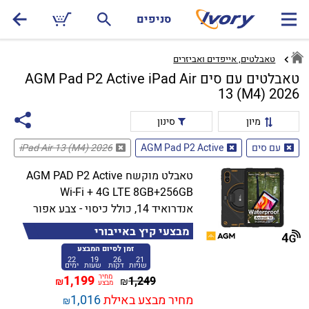
סניפים
טאבלטים, אייפדים ואביזרים
טאבלטים עם סים AGM Pad P2 Active iPad Air
13 (M4) 2026
מיון
סינון
עם סים
AGM Pad P2 Active
iPad Air 13 (M4) 2026
טאבלט מוקשח AGM PAD P2 Active
Wi-Fi + 4G LTE 8GB+256GB
אנדרואיד 14, כולל כיסוי - צבע אפור
מבצעי קיץ באייבורי
זמן לסיום המבצע
22
19
26
21
שניות
דקות
שעות
ימים
מחיר
1,199
1,249
₪
₪
מבצע
מחיר מבצע באילת
1,016
₪