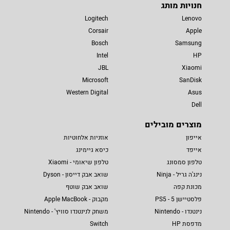
חנויות מותג
Logitech
Lenovo
Corsair
Apple
Bosch
Samsung
Intel
HP
JBL
Xiaomi
Microsoft
SanDisk
Western Digital
Asus
Dell
מוצרים מובילים
אייפון
אוזניות אלחוטיות
אייפד
כיסא גיימינג
טלפון סמסונג
טלפון שיאומי - Xiaomi
נינג'ה גריל - Ninja
שואב אבק דייסון - Dyson
מכונת קפה
שואב אבק שוטף
פלסטיישן 5 - PS5
מקבוק - Apple MacBook
נינטנדו - Nintendo
משחק לנינטנדו סוויץ' - Nintendo
מדפסת HP
Switch