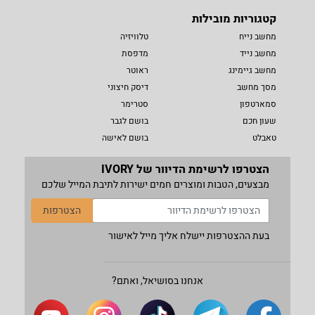
קטגוריות מובילות
מחשב נייח
טלוויזיה
מחשב נייד
מדפסת
מחשב גיימינג
ראוטר
מסך מחשב
דיסק חיצוני
סמארטפון
סטרימר
שעון חכם
בושם לגבר
טאבלט
בושם לאישה
הצטרפו לרשימת הדיוור של IVORY
מבצעים, הטבות ומוצרים חמים ישירות לתיבת המייל שלכם
הצטרפות
בעת ההצטרפות יישלח אליך מייל לאישור
אנחנו בסושיאל, ואתם?