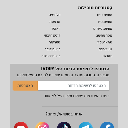
קטגוריות מובילות
מחשב נייח
טלוויזיה
מחשב נייד
מדפסת
מחשב גיימינג
ראוטר
מסך מחשב
דיסק חיצוני
סמארטפון
סטרימר
שעון חכם
בושם לגבר
טאבלט
בושם לאישה
הצטרפו לרשימת הדיוור של IVORY
מבצעים, הטבות ומוצרים חמים ישירות לתיבת המייל שלכם
הצטרפות
בעת ההצטרפות יישלח אליך מייל לאישור
אנחנו בסושיאל, ואתם?