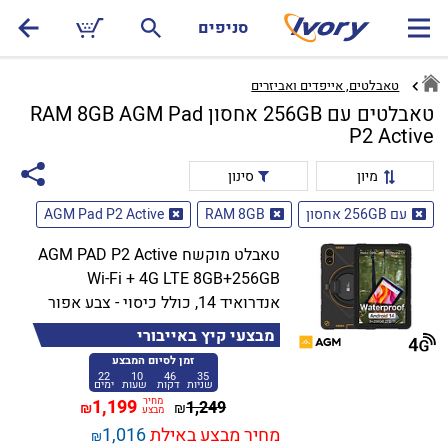
סניפים
טאבלטים, אייפדים ואביזרים
טאבלטים עם 256GB אחסון RAM 8GB AGM Pad
P2 Active
מיון
סינון
עם 256GB אחסון
RAM 8GB
AGM Pad P2 Active
טאבלט מוקשח AGM PAD P2 Active
Wi-Fi + 4G LTE 8GB+256GB
אנדרואיד 14, כולל כיסוי - צבע אפור
מבצעי קיץ באייבורי
זמן לסיום המבצע
22
10
46
34
שניות
דקות
שעות
ימים
מחיר
1,199
1,249
₪
₪
מבצע
מחיר מבצע באילת
1,016
₪