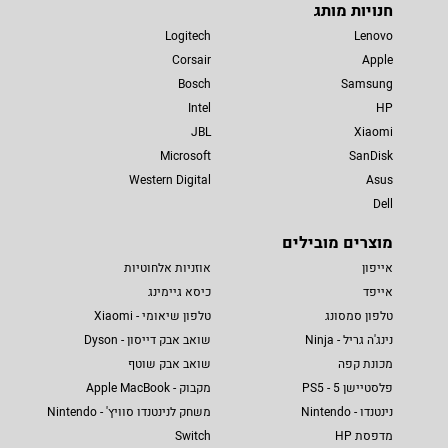
חנויות מותג
Logitech
Lenovo
Corsair
Apple
Bosch
Samsung
Intel
HP
JBL
Xiaomi
Microsoft
SanDisk
Western Digital
Asus
Dell
מוצרים מובילים
אייפון
אוזניות אלחוטיות
אייפד
כיסא גיימינג
טלפון סמסונג
טלפון שיאומי - Xiaomi
נינג'ה גריל - Ninja
שואב אבק דייסון - Dyson
מכונת קפה
שואב אבק שוטף
פלסטיישן 5 - PS5
מקבוק - Apple MacBook
נינטנדו - Nintendo
משחק לנינטנדו סוויץ' - Nintendo
מדפסת HP
Switch