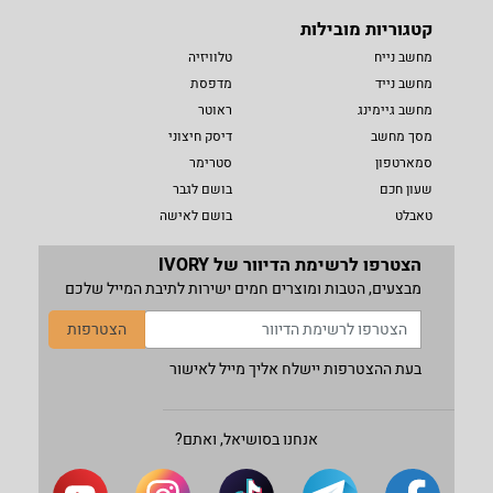
קטגוריות מובילות
מחשב נייח
טלוויזיה
מחשב נייד
מדפסת
מחשב גיימינג
ראוטר
מסך מחשב
דיסק חיצוני
סמארטפון
סטרימר
שעון חכם
בושם לגבר
טאבלט
בושם לאישה
הצטרפו לרשימת הדיוור של IVORY
מבצעים, הטבות ומוצרים חמים ישירות לתיבת המייל שלכם
הצטרפות
בעת ההצטרפות יישלח אליך מייל לאישור
אנחנו בסושיאל, ואתם?