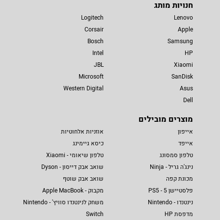
חנויות מותג
Logitech
Lenovo
Corsair
Apple
Bosch
Samsung
Intel
HP
JBL
Xiaomi
Microsoft
SanDisk
Western Digital
Asus
Dell
מוצרים מובילים
אייפון
אוזניות אלחוטיות
אייפד
כיסא גיימינג
טלפון סמסונג
טלפון שיאומי - Xiaomi
נינג'ה גריל - Ninja
שואב אבק דייסון - Dyson
מכונת קפה
שואב אבק שוטף
פלסטיישן 5 - PS5
מקבוק - Apple MacBook
נינטנדו - Nintendo
משחק לנינטנדו סוויץ' - Nintendo
מדפסת HP
Switch