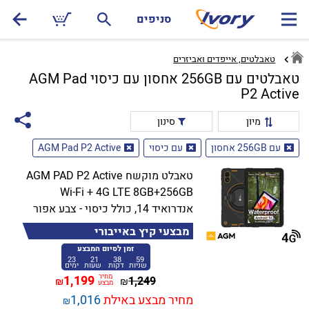
סניפים
טאבלטים, אייפדים ואביזרים
טאבלטים עם 256GB אחסון עם כיסוי AGM Pad
P2 Active
מיון
סינון
עם 256GB אחסון
עם כיסוי
AGM Pad P2 Active
טאבלט מוקשח AGM PAD P2 Active
Wi-Fi + 4G LTE 8GB+256GB
אנדרואיד 14, כולל כיסוי - צבע אפור
מבצעי קיץ באייבורי
זמן לסיום המבצע
23
21
38
59
שניות
דקות
שעות
ימים
מחיר
1,199
1,249
₪
₪
מבצע
מחיר מבצע באילת
1,016
₪