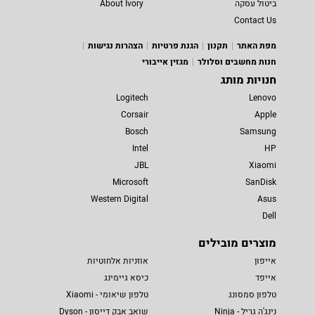
ביטול עסקה
About Ivory
Contact Us
מפת האתר
תקנון
הגנת פרטיות
הצהרות נגישות
חנות מחשבים וסלולר
מגזין אייבורי
חנויות מותג
Logitech
Lenovo
Corsair
Apple
Bosch
Samsung
Intel
HP
JBL
Xiaomi
Microsoft
SanDisk
Western Digital
Asus
Dell
מוצרים מובילים
אייפון
אוזניות אלחוטיות
אייפד
כיסא גיימינג
טלפון סמסונג
טלפון שיאומי - Xiaomi
נינג'ה גריל - Ninja
שואב אבק דייסון - Dyson