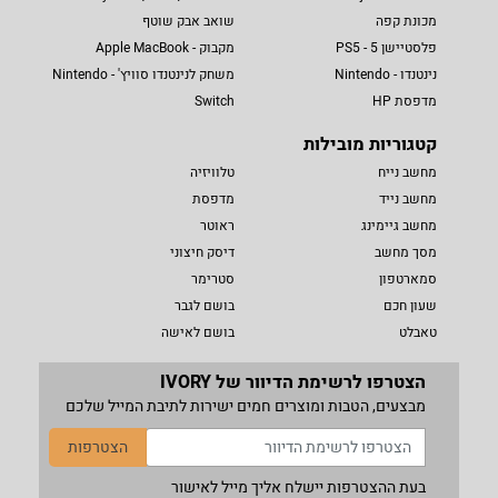
מכונת קפה
שואב אבק שוטף
פלסטיישן 5 - PS5
מקבוק - Apple MacBook
נינטנדו - Nintendo
משחק לנינטנדו סוויץ' - Nintendo
מדפסת HP
Switch
קטגוריות מובילות
מחשב נייח
טלוויזיה
מחשב נייד
מדפסת
מחשב גיימינג
ראוטר
מסך מחשב
דיסק חיצוני
סמארטפון
סטרימר
שעון חכם
בושם לגבר
טאבלט
בושם לאישה
הצטרפו לרשימת הדיוור של IVORY
מבצעים, הטבות ומוצרים חמים ישירות לתיבת המייל שלכם
הצטרפות
בעת ההצטרפות יישלח אליך מייל לאישור