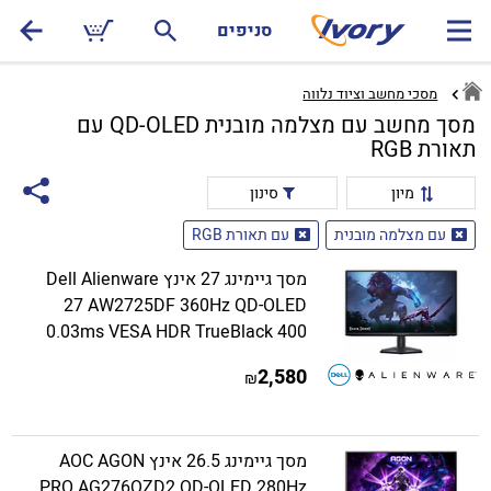
סניפים
מסכי מחשב וציוד נלווה
מסך מחשב עם מצלמה מובנית QD-OLED עם
תאורת RGB
מיון
סינון
עם מצלמה מובנית
עם תאורת RGB
מסך גיימינג 27 אינץ Dell Alienware
27 AW2725DF 360Hz QD-OLED
0.03ms VESA HDR TrueBlack 400
2,580
₪
מסך גיימינג 26.5 אינץ AOC AGON
PRO AG276QZD2 QD-OLED 280Hz