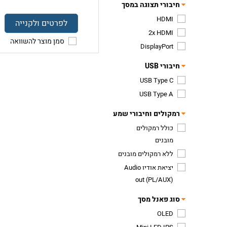
חיבורי תצוגה במסך
HDMI
לפרטים ולקנייה
2x HDMI
סמן מוצר להשוואה
DisplayPort
חיבורי USB
USB Type C
USB Type A
רמקולים וחיבורי שמע
כולל רמקולים
מובנים
ללא רמקולים מובנים
יציאת אודיו Audio
out (PL/AUX)
סוג פאנל מסך
OLED