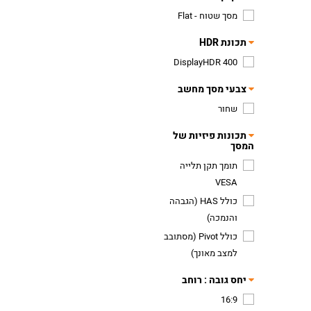
מסך שטוח - Flat
תכונת HDR
DisplayHDR 400
צבעי מסך מחשב
שחור
תכונות פיזיות של
המסך
תומך תקן תלייה
VESA
כולל HAS (הגבהה
והנמכה)
כולל Pivot (מסתובב
למצב מאונך)
יחס גובה : רוחב
16:9