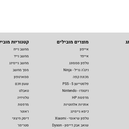
ג
מוצרים מובילים
קטגוריות מוביל
אייפון
מחשב נייח
אייפד
מחשב נייד
טלפון סמסונג
מחשב גיימינג
נינג'ה גריל - Ninja
מסך מחשב
מכונת קפה
סמארטפון
פלסטיישן 5 - PS5
שעון חכם
נינטנדו - Nintendo
טאבלט
מדפסת HP
טלוויזיה
אוזניות אלחוטיות
מדפסת
כיסא גיימינג
ראוטר
טלפון שיאומי - Xiaomi
דיסק חיצוני
שואב אבק דייסון - Dyson
סטרימר