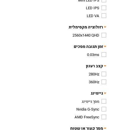
Mini LED IPS
LED IPS
LED VA
רזולוציה מקסימלית
2560x1440 QHD
זמן תגובה מסכים
0.03ms
קצב רענון
280Hz
360Hz
גיימינג
מסך גיימינג
Nvidia G-Sync
AMD FreeSync
מסך קעור או שטוח