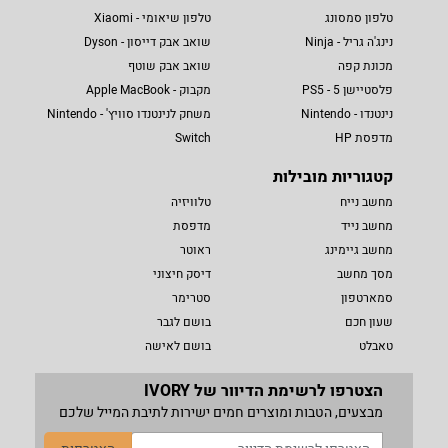
טלפון סמסונג
טלפון שיאומי - Xiaomi
נינג'ה גריל - Ninja
שואב אבק דייסון - Dyson
מכונת קפה
שואב אבק שוטף
פלסטיישן 5 - PS5
מקבוק - Apple MacBook
נינטנדו - Nintendo
משחק לנינטנדו סוויץ' - Nintendo
מדפסת HP
Switch
קטגוריות מובילות
מחשב נייח
טלוויזיה
מחשב נייד
מדפסת
מחשב גיימינג
ראוטר
מסך מחשב
דיסק חיצוני
סמארטפון
סטרימר
שעון חכם
בושם לגבר
טאבלט
בושם לאישה
הצטרפו לרשימת הדיוור של IVORY
מבצעים, הטבות ומוצרים חמים ישירות לתיבת המייל שלכם