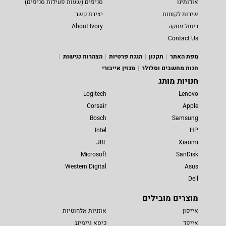
אודותינו
סניפים (שעות פעילות סניפים)
שירות לקוחות
יצירת קשר
ביטול עסקה
About Ivory
Contact Us
מפת האתר
תקנון
הגנת פרטיות
הצהרות נגישות
חנות מחשבים וסלולר
מגזין אייבורי
חנויות מותג
Logitech
Lenovo
Corsair
Apple
Bosch
Samsung
Intel
HP
JBL
Xiaomi
Microsoft
SanDisk
Western Digital
Asus
Dell
מוצרים מובילים
אייפון
אוזניות אלחוטיות
אייפד
כיסא גיימינג