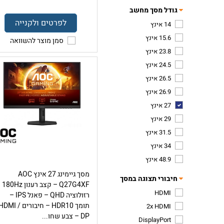
גודל מסך מחשב
לפרטים ולקנייה
14 אינץ
15.6 אינץ
סמן מוצר להשוואה
23.8 אינץ
24.5 אינץ
26.5 אינץ
26.9 אינץ
27 אינץ
29 אינץ
31.5 אינץ
34 אינץ
48.9 אינץ
מסך גיימינג 27 אינץ AOC
חיבורי תצוגה במסך
Q27G4XF – 
HDMI
רזולוציה QHD – פאנל IPS –
תומך HDR10 – חיבורים HDMI 
2x HDMI
DP – צבע שחו...
DisplayPort