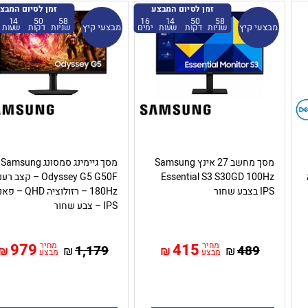
זמן לסיום המבצע
זמן לסיום המבצ
14
50
57
16
14
50
57
מבצעי קיץ
מבצעי קיץ
שניות
דקות
שעות
ימים
שניות
דקות
שעות
מסך מחשב 27 אינץ Samsung
מסך גיימינג סמסונג Samsung
Essential S3 S30GD 100Hz
Odyssey G5 G50F – קצב רע
IPS בצבע שחור
180Hz – רזולוציה QHD –
IPS – צבע שחור
מחיר
415
מחיר
979
1,179
489
₪
₪
₪
₪
מבצע
מבצע