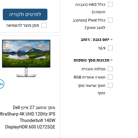
כולל HAS (הגבהה
והנמכה)
לפרטים ולקנייה
כולל Pivot (מסתובב
סמן מוצר להשוואה
למצב מאונך)
יחס גובה : רוחב
16:9
תכונות מסך נוספות
מצלמה מובנית
תאורה אחורית RGB
תומך שרשור מסך
נוסף
מסך מחשב 27 אינץ Dell
UltraSharp 4K UHD 120Hz IPS
Thunderbolt 140W
DisplayHDR 600 U2725QE