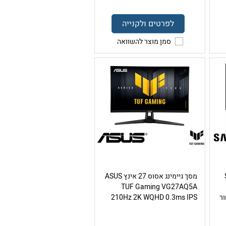
לפרטים ולקנייה
סמן מוצר להשוואה
S
מסך גיימינג אסוס 27 אינץ ASUS
TUF Gaming VG27AQ5A
210Hz 2K WQHD 0.3ms IPS