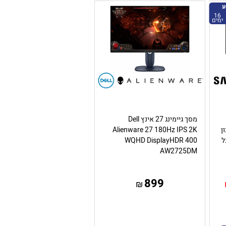
ע
16
ימים
מסך גיימינג 27 אינץ Dell
נון
Alienware 27 180Hz IPS 2K
 פאנל
WQHD DisplayHDR 400
AW2725DM
899
₪