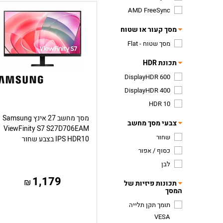
AMD FreeSync
מסך קעור או שטוח
מסך שטוח - Flat
תכונת HDR
DisplayHDR 600
DisplayHDR 400
HDR 10
מסך מחשב 27 אינץ Samsung
צבעי מסך מחשב
ViewFinity S7 S27D706EAM
שחור
IPS HDR10 בצבע שחור
כסוף / אפור
לבן
1,179
₪
תכונות פיזיות של
המסך
תומך תקן תלייה
VESA