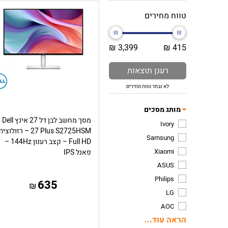
טווח מחירים
3,399 ₪
415 ₪
רענן תוצאות
לא נבחר טווח מחירים
מותג מסכים
מסך מחשב לבן דל 27 אינץ Dell
Ivory
27 Plus S2725HSM – רזולוציה
Samsung
Full HD – קצב רענון 144Hz –
Xiaomi
פאנל IPS
ASUS
Philips
635
₪
LG
AOC
הראה עוד...