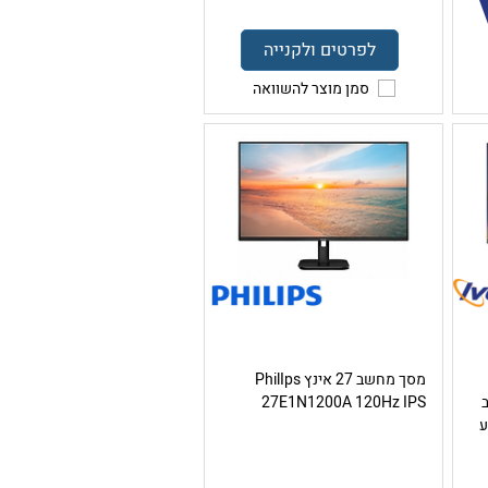
לפרטים ולקנייה
סמן מוצר להשוואה
מסך מחשב 27 אינץ PhilIps
קצב
27E1N1200A 120Hz IPS
– צבע