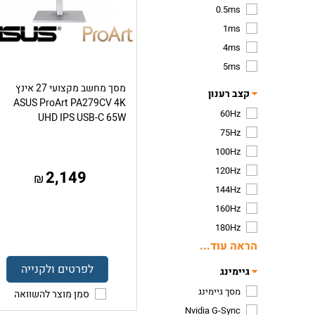
0.5ms
1ms
4ms
5ms
מסך מחשב מקצועי 27 אינץ
קצב רענון
ASUS ProArt PA279CV 4K
60Hz
UHD IPS USB-C 65W
75Hz
100Hz
120Hz
2,149
₪
144Hz
160Hz
180Hz
הראה עוד...
לפרטים ולקנייה
גיימינג
מסך גיימינג
סמן מוצר להשוואה
Nvidia G-Sync