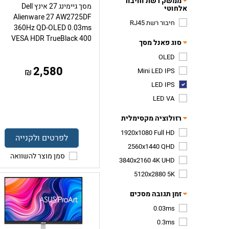
ממשק רשת וחיבור
מסך גיימינג 27 אינץ Dell
אלחוטי
Alienware 27 AW2725DF
חיבור רשת RJ45
360Hz QD-OLED 0.03ms
VESA HDR TrueBlack 400
סוג פאנל מסך
OLED
2,580
Mini LED IPS
₪
LED IPS
LED VA
רזולוציה מקסימלית
1920x1080 Full HD
לפרטים ולקנייה
2560x1440 QHD
סמן מוצר להשוואה
3840x2160 4K UHD
5120x2880 5K
זמן תגובה מסכים
0.03ms
0.3ms