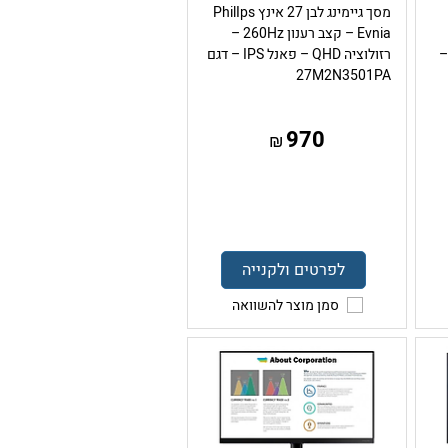
מסך גיימינג לבן 27 אינץ PhilIps
Evnia – קצב רענון 260Hz –
 – קצב רענון 200Hz –
רזולוציה QHD – פאנל IPS – דגם
27M2N3501PA
970
₪
לפרטים ולקנייה
סמן מוצר להשוואה