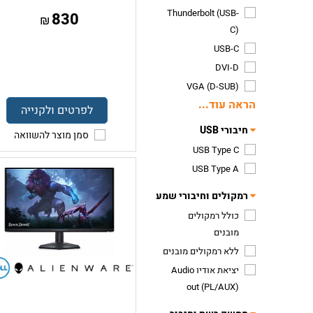
Thunderbolt (USB-
830
₪
C)
USB-C
DVI-D
VGA (D-SUB)
הראה עוד...
לפרטים ולקנייה
חיבורי USB
סמן מוצר להשוואה
USB Type C
USB Type A
רמקולים וחיבורי שמע
כולל רמקולים
מובנים
ללא רמקולים מובנים
יציאת אודיו Audio
out (PL/AUX)