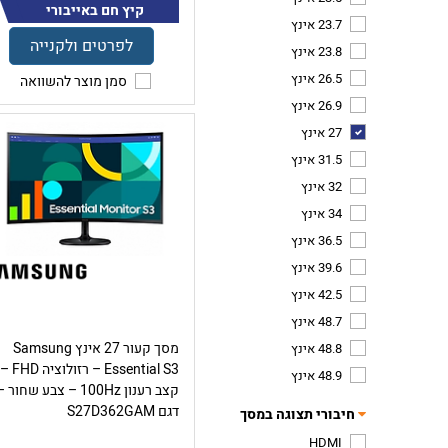
קיץ חם באייבורי
23.7 אינץ
לפרטים ולקנייה
23.8 אינץ
26.5 אינץ
סמן מוצר להשוואה
26.9 אינץ
27 אינץ
31.5 אינץ
32 אינץ
34 אינץ
36.5 אינץ
39.6 אינץ
42.5 אינץ
48.7 אינץ
מסך קעור 27 אינץ Samsung
48.8 אינץ
Essential S3 – רזולוציה FHD –
48.9 אינץ
קצב רענון 100Hz – צבע שחור 
דגם S27D362GAM
חיבורי תצוגה במסך
HDMI