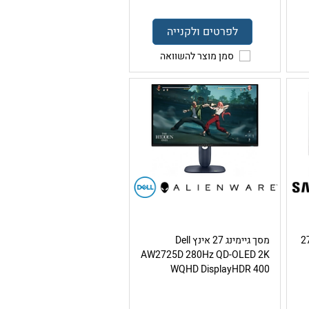
לפרטים ולקנייה
סמן מוצר להשוואה
 מסך מחשב לבן קעור 27
מסך גיימינג 27 אינץ Dell
AW2725D 280Hz QD-OLED 2K
WQHD DisplayHDR 400