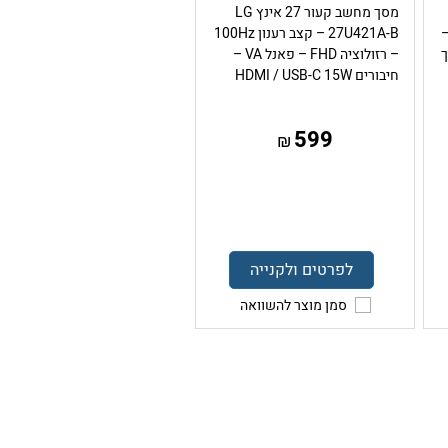
מסך מחשב קעור 27 אינץ LG
צב רענון 180Hz –
27U421A-B – קצב רענון 100Hz
תומך
– רזולוציה FHD – פאנל VA –
חיבורים HDMI / USB-C 15W
599
₪
לפרטים ולקנייה
סמן מוצר להשוואה