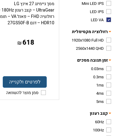
Mini LED IPS
מסך גיימינג 27 אינץ LG
UltraGear – ק
LED IPS
רזולוציה FHD – פאנל VA – 
LED VA
HDR10 – דגם 27GS50F-B
רזולוציה מקסימלית
1920x1080 Full HD
618
₪
2560x1440 QHD
זמן תגובה מסכים
0.03ms
0.3ms
לפרטים ולקנייה
1ms
סמן מוצר להשוואה
4ms
5ms
קצב רענון
60Hz
100Hz