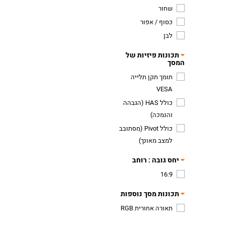
שחור
כסוף / אפור
לבן
תכונות פיזיות של
המסך
תומך תקן תלייה
VESA
כולל HAS (הגבהה
והנמכה)
כולל Pivot (מסתובב
למצב מאונך)
יחס גובה : רוחב
16:9
תכונות מסך נוספות
תאורה אחורית RGB