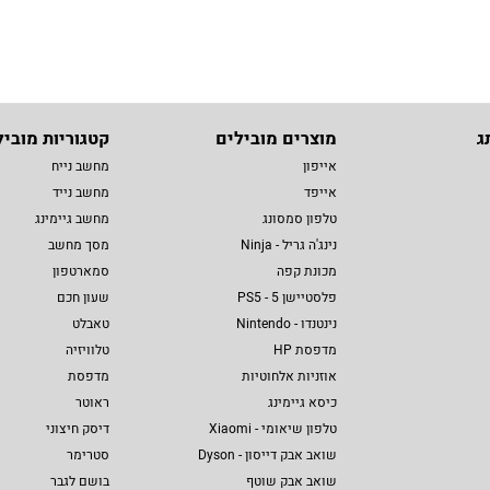
ג
מוצרים מובילים
קטגוריות מוביל
אייפון
מחשב נייח
אייפד
מחשב נייד
טלפון סמסונג
מחשב גיימינג
נינג'ה גריל - Ninja
מסך מחשב
מכונת קפה
סמארטפון
פלסטיישן 5 - PS5
שעון חכם
נינטנדו - Nintendo
טאבלט
מדפסת HP
טלוויזיה
אוזניות אלחוטיות
מדפסת
כיסא גיימינג
ראוטר
טלפון שיאומי - Xiaomi
דיסק חיצוני
שואב אבק דייסון - Dyson
סטרימר
שואב אבק שוטף
בושם לגבר