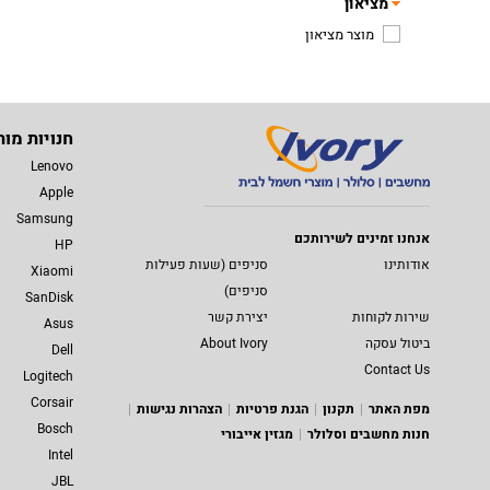
מציאון
מוצר מציאון
חנויות מות
Lenovo
Apple
Samsung
אנחנו זמינים לשירותכם
HP
אודותינו
סניפים (שעות פעילות
Xiaomi
סניפים)
SanDisk
שירות לקוחות
יצירת קשר
Asus
ביטול עסקה
About Ivory
Dell
Contact Us
Logitech
Corsair
מפת האתר
תקנון
הגנת פרטיות
הצהרות נגישות
Bosch
חנות מחשבים וסלולר
מגזין אייבורי
Intel
JBL