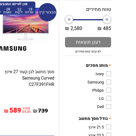
זמן לסיום המבצע
טווח מחירים
09
52
17
מבצעי קיץ
שניות
דקות
שעות
י
2,580 ₪
485 ₪
רענן תוצאות
לא נבחר טווח מחירים
מותג מסכים
מסך מחשב לבן קעור 27 אינץ
Ivory
Samsung Curved
Samsung
C27F391FHR
Philips
LG
Dell
מחיר
589
739
₪
₪
מבצע
גודל מסך מחשב
21.5 אינץ
23.5 אינץ