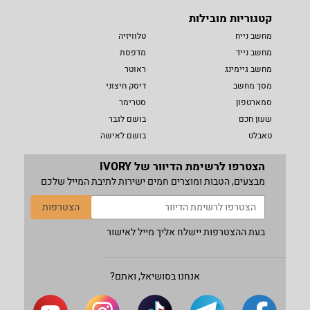
קטגוריות מובילות
מחשב נייח
טלוויזיה
מחשב נייד
מדפסת
מחשב גיימינג
ראוטר
מסך מחשב
דיסק חיצוני
סמארטפון
סטרימר
שעון חכם
בושם לגבר
טאבלט
בושם לאישה
הצטרפו לרשימת הדיוור של IVORY
מבצעים, הטבות ומוצרים חמים ישירות לתיבת המייל שלכם
הצטרפות
בעת ההצטרפות יישלח אליך מייל לאישור
אנחנו בסושיאל, ואתם?