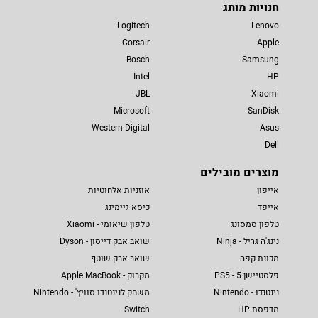
חנויות מותג
Logitech
Lenovo
Corsair
Apple
Bosch
Samsung
Intel
HP
JBL
Xiaomi
Microsoft
SanDisk
Western Digital
Asus
Dell
מוצרים מובילים
אייפון
אוזניות אלחוטיות
אייפד
כיסא גיימינג
טלפון סמסונג
טלפון שיאומי - Xiaomi
נינג'ה גריל - Ninja
שואב אבק דייסון - Dyson
מכונת קפה
שואב אבק שוטף
פלסטיישן 5 - PS5
מקבוק - Apple MacBook
נינטנדו - Nintendo
משחק לנינטנדו סוויץ' - Nintendo
מדפסת HP
Switch