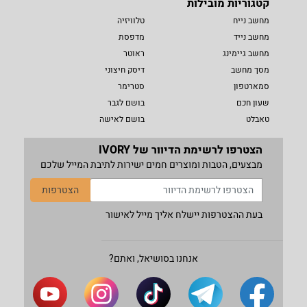
קטגוריות מובילות
מחשב נייח
טלוויזיה
מחשב נייד
מדפסת
מחשב גיימינג
ראוטר
מסך מחשב
דיסק חיצוני
סמארטפון
סטרימר
שעון חכם
בושם לגבר
טאבלט
בושם לאישה
הצטרפו לרשימת הדיוור של IVORY
מבצעים, הטבות ומוצרים חמים ישירות לתיבת המייל שלכם
הצטרפות
בעת ההצטרפות יישלח אליך מייל לאישור
אנחנו בסושיאל, ואתם?