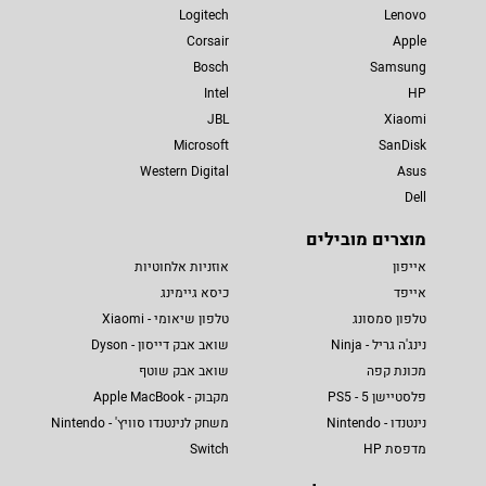
Logitech
Lenovo
Corsair
Apple
Bosch
Samsung
Intel
HP
JBL
Xiaomi
Microsoft
SanDisk
Western Digital
Asus
Dell
מוצרים מובילים
אייפון
אוזניות אלחוטיות
אייפד
כיסא גיימינג
טלפון סמסונג
טלפון שיאומי - Xiaomi
נינג'ה גריל - Ninja
שואב אבק דייסון - Dyson
מכונת קפה
שואב אבק שוטף
פלסטיישן 5 - PS5
מקבוק - Apple MacBook
נינטנדו - Nintendo
משחק לנינטנדו סוויץ' - Nintendo
מדפסת HP
Switch