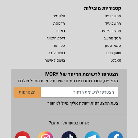
קטגוריות מובילות
מחשב נייח
טלוויזיה
מחשב נייד
מדפסת
מחשב גיימינג
ראוטר
מסך מחשב
דיסק חיצוני
סמארטפון
סטרימר
שעון חכם
בושם לגבר
טאבלט
בושם לאישה
הצטרפו לרשימת הדיוור של IVORY
מבצעים, הטבות ומוצרים חמים ישירות לתיבת המייל שלכם
הצטרפות
בעת ההצטרפות יישלח אליך מייל לאישור
אנחנו בסושיאל, ואתם?