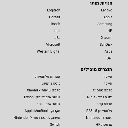
חנויות מותג
Logitech
Lenovo
Corsair
Apple
Bosch
Samsung
Intel
HP
JBL
Xiaomi
Microsoft
SanDisk
Western Digital
Asus
Dell
מוצרים מובילים
אייפון
אוזניות אלחוטיות
אייפד
כיסא גיימינג
טלפון סמסונג
טלפון שיאומי - Xiaomi
נינג'ה גריל - Ninja
שואב אבק דייסון - Dyson
מכונת קפה
שואב אבק שוטף
פלסטיישן 5 - PS5
מקבוק - Apple MacBook
נינטנדו - Nintendo
משחק לנינטנדו סוויץ' - Nintendo
מדפסת HP
Switch