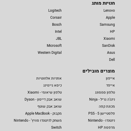
חנויות מותג
Logitech
Lenovo
Corsair
Apple
Bosch
Samsung
Intel
HP
JBL
Xiaomi
Microsoft
SanDisk
Western Digital
Asus
Dell
מוצרים מובילים
אייפון
אוזניות אלחוטיות
אייפד
כיסא גיימינג
טלפון סמסונג
טלפון שיאומי - Xiaomi
נינג'ה גריל - Ninja
שואב אבק דייסון - Dyson
מכונת קפה
שואב אבק שוטף
פלסטיישן 5 - PS5
מקבוק - Apple MacBook
נינטנדו - Nintendo
משחק לנינטנדו סוויץ' - Nintendo
מדפסת HP
Switch