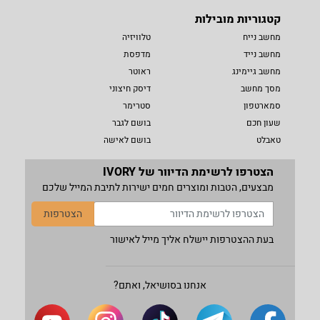
קטגוריות מובילות
מחשב נייח
טלוויזיה
מחשב נייד
מדפסת
מחשב גיימינג
ראוטר
מסך מחשב
דיסק חיצוני
סמארטפון
סטרימר
שעון חכם
בושם לגבר
טאבלט
בושם לאישה
הצטרפו לרשימת הדיוור של IVORY
מבצעים, הטבות ומוצרים חמים ישירות לתיבת המייל שלכם
הצטרפות
בעת ההצטרפות יישלח אליך מייל לאישור
אנחנו בסושיאל, ואתם?