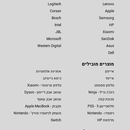
Logitech
Lenovo
Corsair
Apple
Bosch
Samsung
Intel
HP
JBL
Xiaomi
Microsoft
SanDisk
Western Digital
Asus
Dell
מוצרים מובילים
אייפון
אוזניות אלחוטיות
אייפד
כיסא גיימינג
טלפון סמסונג
טלפון שיאומי - Xiaomi
נינג'ה גריל - Ninja
שואב אבק דייסון - Dyson
מכונת קפה
שואב אבק שוטף
פלסטיישן 5 - PS5
מקבוק - Apple MacBook
נינטנדו - Nintendo
משחק לנינטנדו סוויץ' - Nintendo
מדפסת HP
Switch