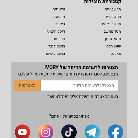
קטגוריות מובילות
מחשב נייח
טלוויזיה
מחשב נייד
מדפסת
מחשב גיימינג
ראוטר
מסך מחשב
דיסק חיצוני
סמארטפון
סטרימר
שעון חכם
בושם לגבר
טאבלט
בושם לאישה
הצטרפו לרשימת הדיוור של IVORY
מבצעים, הטבות ומוצרים חמים ישירות לתיבת המייל שלכם
הצטרפות
בעת ההצטרפות יישלח אליך מייל לאישור
אנחנו בסושיאל, ואתם?