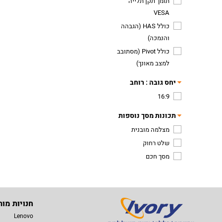
תומך תקן תלייה
VESA
כולל HAS (הגבהה
והנמכה)
כולל Pivot (מסתובב
למצב מאונך)
יחס גובה : רוחב
16:9
תכונות מסך נוספות
מצלמה מובנית
שלט רחוק
מסך חכם
חנויות מות
Lenovo