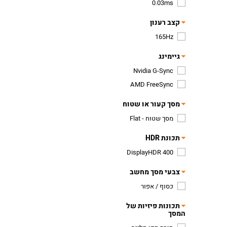
0.03ms
קצב רענון
165Hz
גיימינג
Nvidia G-Sync
AMD FreeSync
מסך קעור או שטוח
מסך שטוח - Flat
תכונת HDR
DisplayHDR 400
צבעי מסך מחשב
כסוף / אפור
תכונות פיזיות של
המסך