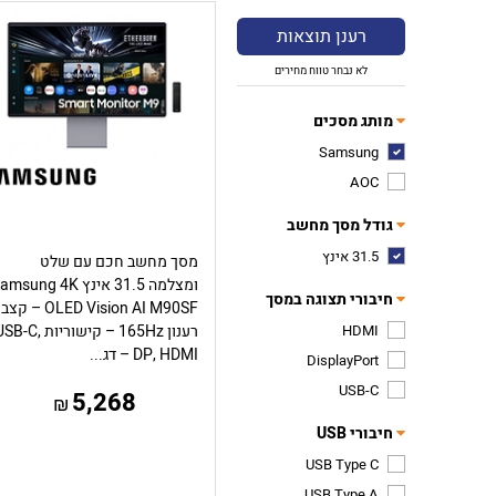
רענן תוצאות
לא נבחר טווח מחירים
מותג מסכים
Samsung
AOC
גודל מסך מחשב
31.5 אינץ
מסך מחשב חכם עם שלט
ומצלמה 31.5 אינץ msung 4K
חיבורי תצוגה במסך
OLED Vision AI M90SF – קצב
HDMI
רענון 165Hz – קישוריות B-C
DP, HDMI – דג...
DisplayPort
USB-C
5,268
₪
חיבורי USB
USB Type C
USB Type A