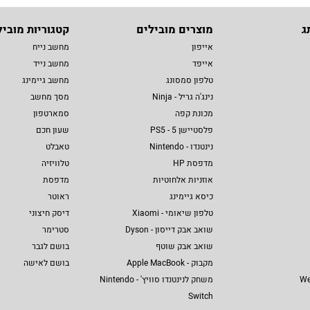
ג
מוצרים מובילים
קטגוריות מוביל
אייפון
מחשב נייח
אייפד
מחשב נייד
טלפון סמסונג
מחשב גיימינג
נינג'ה גריל - Ninja
מסך מחשב
מכונת קפה
סמארטפון
פלסטיישן 5 - PS5
שעון חכם
נינטנדו - Nintendo
טאבלט
מדפסת HP
טלוויזיה
אוזניות אלחוטיות
מדפסת
כיסא גיימינג
ראוטר
טלפון שיאומי - Xiaomi
דיסק חיצוני
שואב אבק דייסון - Dyson
סטרימר
שואב אבק שוטף
בושם לגבר
מקבוק - Apple MacBook
בושם לאישה
We
משחק לנינטנדו סוויץ' - Nintendo
Switch