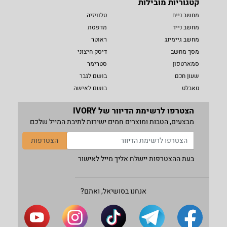
קטגוריות מובילות
מחשב נייח
טלוויזיה
מחשב נייד
מדפסת
מחשב גיימינג
ראוטר
מסך מחשב
דיסק חיצוני
סמארטפון
סטרימר
שעון חכם
בושם לגבר
טאבלט
בושם לאישה
הצטרפו לרשימת הדיוור של IVORY
מבצעים, הטבות ומוצרים חמים ישירות לתיבת המייל שלכם
הצטרפות
בעת ההצטרפות יישלח אליך מייל לאישור
אנחנו בסושיאל, ואתם?