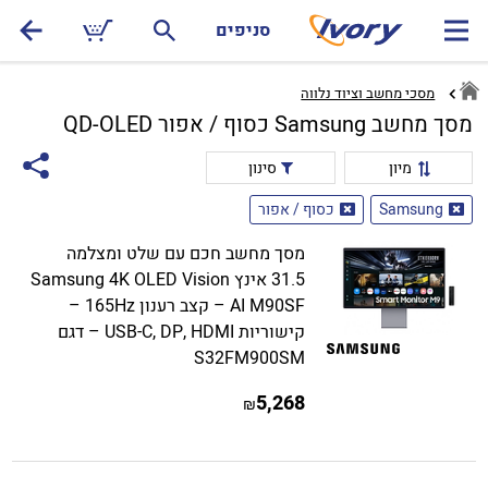
סניפים
מסכי מחשב וציוד נלווה
מסך מחשב Samsung כסוף / אפור QD-OLED
מיון
סינון
Samsung
כסוף / אפור
מסך מחשב חכם עם שלט ומצלמה
31.5 אינץ Samsung 4K OLED Vision
AI M90SF – קצב רענון 165Hz –
קישוריות USB-C, DP, HDMI – דגם
S32FM900SM
5,268
₪