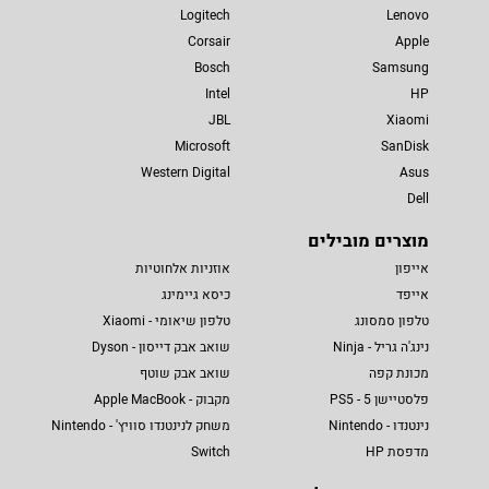
Logitech
Lenovo
Corsair
Apple
Bosch
Samsung
Intel
HP
JBL
Xiaomi
Microsoft
SanDisk
Western Digital
Asus
Dell
מוצרים מובילים
אייפון
אוזניות אלחוטיות
אייפד
כיסא גיימינג
טלפון סמסונג
טלפון שיאומי - Xiaomi
נינג'ה גריל - Ninja
שואב אבק דייסון - Dyson
מכונת קפה
שואב אבק שוטף
פלסטיישן 5 - PS5
מקבוק - Apple MacBook
נינטנדו - Nintendo
משחק לנינטנדו סוויץ' - Nintendo
מדפסת HP
Switch