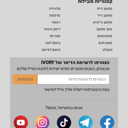
קטגוריות מובילות
מחשב נייח
טלוויזיה
מחשב נייד
מדפסת
מחשב גיימינג
ראוטר
מסך מחשב
דיסק חיצוני
סמארטפון
סטרימר
שעון חכם
בושם לגבר
טאבלט
בושם לאישה
הצטרפו לרשימת הדיוור של IVORY
מבצעים, הטבות ומוצרים חמים ישירות לתיבת המייל שלכם
הצטרפות
בעת ההצטרפות יישלח אליך מייל לאישור
אנחנו בסושיאל, ואתם?