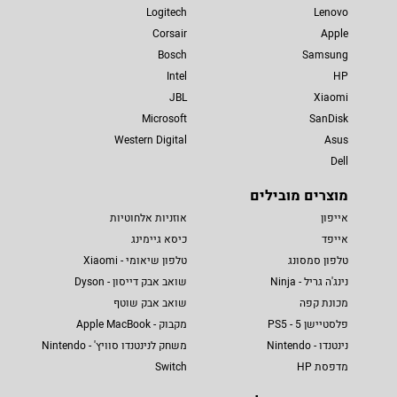
Logitech
Lenovo
Corsair
Apple
Bosch
Samsung
Intel
HP
JBL
Xiaomi
Microsoft
SanDisk
Western Digital
Asus
Dell
מוצרים מובילים
אייפון
אוזניות אלחוטיות
אייפד
כיסא גיימינג
טלפון סמסונג
טלפון שיאומי - Xiaomi
נינג'ה גריל - Ninja
שואב אבק דייסון - Dyson
מכונת קפה
שואב אבק שוטף
פלסטיישן 5 - PS5
מקבוק - Apple MacBook
נינטנדו - Nintendo
משחק לנינטנדו סוויץ' - Nintendo
מדפסת HP
Switch